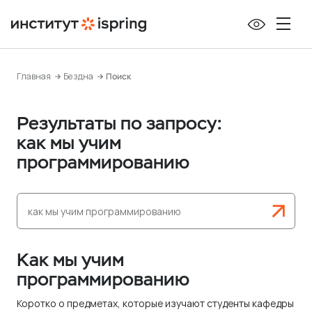
П
е
р
е
Главная
Бездна
Поиск
й
т
Результаты по запросу:
и
как мы учим
к
с
программированию
о
д
е
р
ж
Как мы учим
и
программированию
м
Коротко о предметах, которые изучают студенты кафедры
о