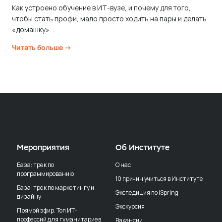
Как устроено обучение в ИТ-вузе, и почему для того,
чтобы стать профи, мало просто ходить на пары и делать
«домашку». ...
Читать больше →
Мероприятия
Об Институте
База: трек по
О нас
программированию
10 причин учиться в Институте
База: трек по маркетингу и
Экспедиция по iSpring
дизайну
Экскурсия
Прямой эфир. Топ ИТ-
профессий для гуманитариев
Вакансии