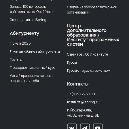
Запись. 100 вопросов к
Сведения об образовательной
работодателю: Юрий Усков
организации
Экспедиция по iSpring
Центр
дополнительного
Абитуриенту
образования /
Институт программных
Приём 2026
систем
Личный кабинет абитуриента
О центре / Об Институте
Гранты
Курсы
Профориентационный курс
Курсы с трудоустройством
Узнай профессию, которая
создана для тебя
Контакты
+7 (939) 726-01-01
institute@ispring.ru
г. Йошкар-Ола,
ул. Эшкинина, д. 8Б