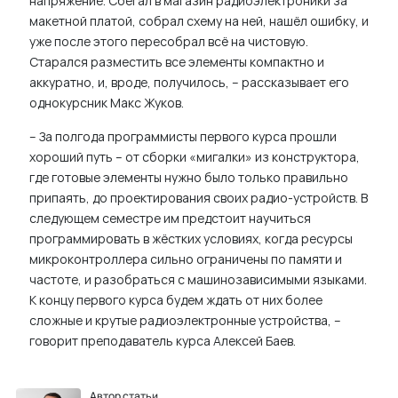
напряжение. Сбегал в магазин радиоэлектроники за
макетной платой, собрал схему на ней, нашёл ошибку, и
уже после этого пересобрал всё на чистовую.
Старался разместить все элементы компактно и
аккуратно, и, вроде, получилось, – рассказывает его
однокурсник Макс Жуков.
– За полгода программисты первого курса прошли
хороший путь – от сборки «мигалки» из конструктора,
где готовые элементы нужно было только правильно
припаять, до проектирования своих радио-устройств. В
следующем семестре им предстоит научиться
программировать в жёстких условиях, когда ресурсы
микроконтроллера сильно ограничены по памяти и
частоте, и разобраться с машинозависимыми языками.
К концу первого курса будем ждать от них более
сложные и крутые радиоэлектронные устройства, –
говорит преподаватель курса Алексей Баев.
Автор статьи