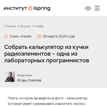
П
е
р
е
Главная
Бездна
Учёба
й
т
3 мин. чтения
28 марта 2025 года
и
Собрать калькулятор из кучки
к
радиоэлементов – одна из
с
лабораторных программистов
о
д
е
Автор статьи
р
Игорь Соколов
ж
и
Плата, которую вы видите на фото – калькулятор,
м
который умеет суммировать и вычитать числа с
о