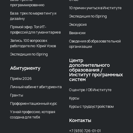
программированию
10 причин учиться в Институте
База: трек по маркетингу и
Экспедиция по iSpring
дизайну
Экскурсия
Прямой эфир. Топ ИТ-
профессий для гуманитариев
Вакансии
Запись. 100 вопросов к
Сведения об образовательной
работодателю: Юрий Усков
организации
Экспедиция по iSpring
Центр
дополнительного
Абитуриенту
образования /
Институт программных
Приём 2026
систем
Личный кабинет абитуриента
О центре / Об Институте
Гранты
Курсы
Профориентационный курс
Курсы с трудоустройством
Узнай профессию, которая
создана для тебя
Контакты
+7 (939) 726-01-01