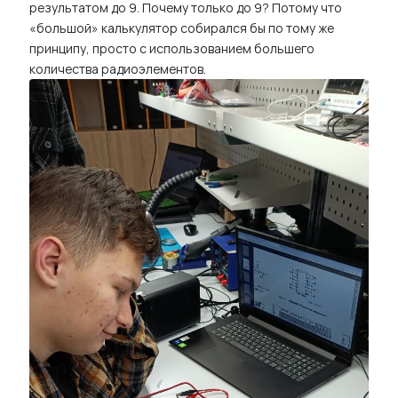
результатом до 9. Почему только до 9? Потому что
м
«большой» калькулятор собирался бы по тому же
у
принципу, просто с использованием большего
количества радиоэлементов.