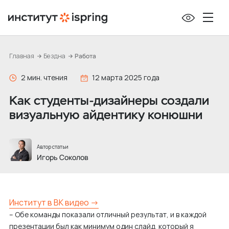
П
е
р
е
Главная
Бездна
Работа
й
т
2 мин. чтения
12 марта 2025 года
и
Как студенты-дизайнеры создали
к
визуальную айдентику конюшни
с
о
д
Автор статьи
е
Игорь Соколов
р
ж
и
Институт в ВК видео →
м
– Обе команды показали отличный результат, и в каждой
о
презентации был как минимум один слайд, который я