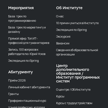
Мероприятия
Об Институте
База: трек по
О нас
программированию
10 причин учиться в Институте
База: трек по маркетингу и
Экспедиция по iSpring
дизайну
Экскурсия
Прямой эфир. Топ ИТ-
профессий для гуманитариев
Вакансии
Запись. 100 вопросов к
Сведения об образовательной
работодателю: Юрий Усков
организации
Экспедиция по iSpring
Центр
дополнительного
Абитуриенту
образования /
Институт программных
Приём 2026
систем
Личный кабинет абитуриента
О центре / Об Институте
Гранты
Курсы
Профориентационный курс
Курсы с трудоустройством
Узнай профессию, которая