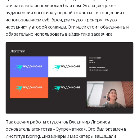
обязательно использовал бы и сам. Это «цок-цок» –
м
аудиоверсия логотипа у первой команды – и концепция с
у
использованием суб-брендов «чудо-тренер», «чудо-
наездник» у второй команды. Эти идеи стоит объединить и
обязательно использовать в айдентике заказчика.
Так оценил работы студентов Владимир Лифанов –
основатель агентства «Супрематика». Это был экзамен в
Институе iSpring. Дизайнеры и маркетёры защищали