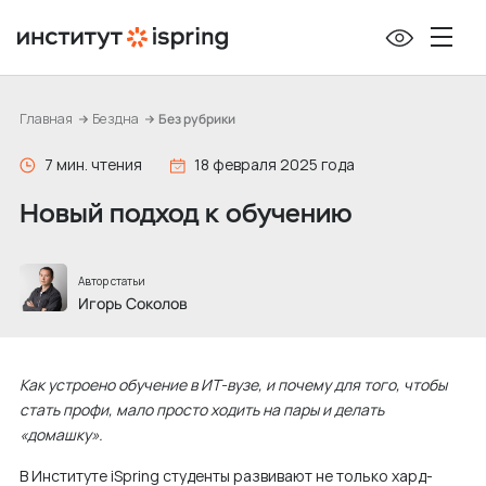
П
е
р
е
Главная
Бездна
Без рубрики
й
т
7 мин. чтения
18 февраля 2025 года
и
Новый подход к обучению
к
с
о
Автор статьи
д
Игорь Соколов
е
р
Как устроено обучение в ИТ-вузе, и почему для того, чтобы
ж
стать профи, мало просто ходить на пары и делать
и
«домашку».
м
В Институте iSpring студенты развивают не только хард-
о