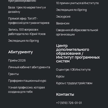
программированию
10 причин учиться в Институте
База: трек по маркетингу и
Экспедиция по iSpring
дизайну
Экскурсия
Прямой эфир. Топ ИТ-
профессий для гуманитариев
Вакансии
Запись. 100 вопросов к
Сведения об образовательной
работодателю: Юрий Усков
организации
Экспедиция по iSpring
Центр
дополнительного
Абитуриенту
образования /
Институт программных
Приём 2026
систем
Личный кабинет абитуриента
О центре / Об Институте
Гранты
Курсы
Профориентационный курс
Курсы с трудоустройством
Узнай профессию, которая
создана для тебя
Контакты
+7 (939) 726-01-01