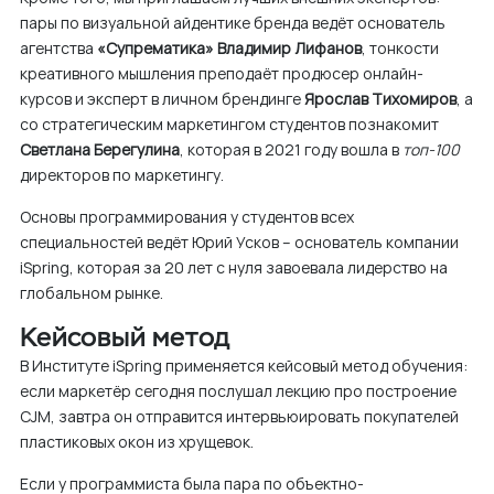
пары по визуальной айдентике бренда ведёт
основатель
агентства
«Супрематика» Владимир Лифанов
, тонкости
креативного мышления преподаёт продюсер онлайн-
курсов и эксперт в личном брендинге
Ярослав Тихомиров
, а
со стратегическим маркетингом студентов познакомит
Светлана Берегулина
, которая в 2021 году вошла в
топ-100
директоров по маркетингу.
Основы программирования у студентов всех
специальностей ведёт Юрий Усков – основатель компании
iSpring, которая за 20 лет с нуля завоевала лидерство на
глобальном рынке.
Кейсовый метод
В Институте iSpring применяется кейсовый метод обучения:
если маркетёр сегодня послушал лекцию про построение
CJM, завтра он отправится интервьюировать покупателей
пластиковых окон из хрущевок.
Если у программиста была пара по объектно-