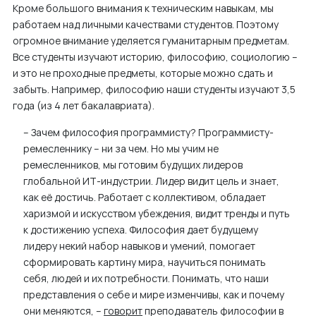
Кроме большого внимания к техническим навыкам, мы
работаем над личными качествами студентов. Поэтому
огромное внимание уделяется гуманитарным предметам.
Все студенты изучают историю, философию, социологию –
и это не проходные предметы, которые можно сдать и
забыть. Например, философию наши студенты изучают 3,5
года (из 4 лет бакалавриата).
– Зачем философия программисту? Программисту-
ремесленнику – ни за чем. Но мы учим не
ремесленников, мы готовим будущих лидеров
глобальной ИТ-индустрии. Лидер видит цель и знает,
как её достичь. Работает с коллективом, обладает
харизмой и искусством убеждения, видит тренды и путь
к достижению успеха. Философия дает будущему
лидеру некий набор навыков и умений, помогает
сформировать картину мира, научиться понимать
себя, людей и их потребности. Понимать, что наши
представления о себе и мире изменчивы, как и почему
они меняются, –
говорит
преподаватель философии в