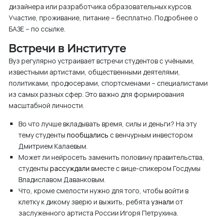
дизайнера или разработчика образовательных курсов.
Участие, проживание, питание – бесплатно. Подробнее о
БАЗЕ – по ссылке.
Встречи в Институте
Вуз регулярно устраивает встречи студентов с учёными,
известными артистами, общественными деятелями,
политиками, продюсерами, спортсменами – специалистами
из самых разных сфер. Это важно для формирования
масштабной личности.
Во что лучше вкладывать время, силы и деньги? На эту
тему студенты
пообщались
с венчурным инвестором
Дмитрием Калаевым.
Может ли нейросеть заменить половину правительства,
студенты
рассуждали
вместе с вице-спикером Госдумы
Владиславом Даванковым.
Что, кроме смелости нужно для того, чтобы войти в
клетку к дикому зверю и выжить, ребята
узнали
от
заслуженного артиста России Игоря Петрухина.