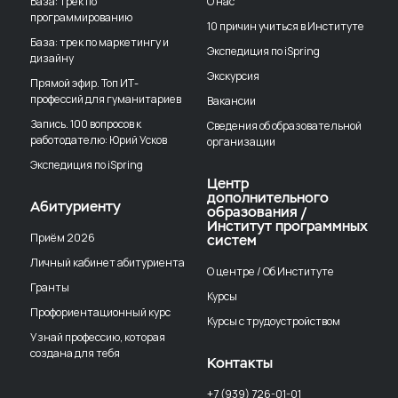
База: трек по
О нас
программированию
10 причин учиться в Институте
База: трек по маркетингу и
Экспедиция по iSpring
дизайну
Экскурсия
Прямой эфир. Топ ИТ-
профессий для гуманитариев
Вакансии
Запись. 100 вопросов к
Сведения об образовательной
работодателю: Юрий Усков
организации
Экспедиция по iSpring
Центр
дополнительного
Абитуриенту
образования /
Институт программных
Приём 2026
систем
Личный кабинет абитуриента
О центре / Об Институте
Гранты
Курсы
Профориентационный курс
Курсы с трудоустройством
Узнай профессию, которая
создана для тебя
Контакты
+7 (939) 726-01-01