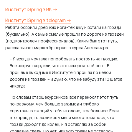
м
Институт iSpring в ВК →
у
Институт iSpring в telegram →
Ребята освоили древнюю йога-технику и встали на гвозди
(буквально). А самые смелые прошли по дороге из гвоздей
(под контролем профессионалов). Каким был этот путь,
рассказывает маркетёр первого курса Александра.
– Я всегда мечтала попробовать постоять на гвоздях.
Все вокруг твердили, что это невероятный опыт. В
прошлые выходные в Институте я прошла по целой
дороге из гвоздей – и думаю, что не забуду эти 10 шагов
никогда.
По словам старшекурсников, все переносят этот путь
по-разному: чем больше зажимов и глубоко
спрятанных эмоций у тебя в голове, тем больнее. Если
это правда, то зажимов у меня много: казалось, что
гвозди доходят до колен, и я оставляю за собой
кровавые следы. Но нет, никаких травм не осталось,