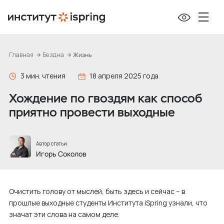
П
е
р
е
Главная
Бездна
Жизнь
й
т
3 мин. чтения
18 апреля 2025 года
и
Хождение по гвоздям как способ
к
приятно провести выходные
с
о
д
Автор статьи
е
Игорь Соколов
р
ж
Очистить голову от мыслей, быть здесь и сейчас – в
и
прошлые выходные студенты Института iSpring узнали, что
м
значат эти слова на самом деле.
о