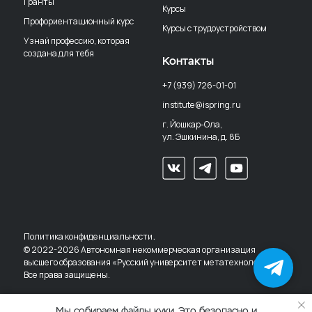
Гранты
Курсы
Профориентационный курс
Курсы с трудоустройством
Узнай профессию, которая
создана для тебя
Контакты
+7 (939) 726-01-01
institute@ispring.ru
г. Йошкар-Ола,
ул. Эшкинина, д. 8Б
.
Политика конфиденциальности
© 2022-2026 Автономная некоммерческая организация
высшего образования «Русский университет метатехнологий».
Всё о вузе
в чат-боте
Все права защищены.
Мы собираем файлы куки. Это безопасно и