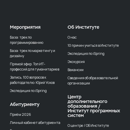
Мероприятия
Об Институте
База: трек по
О нас
программированию
10 причин учиться в Институте
База: трек по маркетингу и
Экспедиция по iSpring
дизайну
Экскурсия
Прямой эфир. Топ ИТ-
профессий для гуманитариев
Вакансии
Запись. 100 вопросов к
Сведения об образовательной
работодателю: Юрий Усков
организации
Экспедиция по iSpring
Центр
дополнительного
Абитуриенту
образования /
Институт программных
Приём 2026
систем
Личный кабинет абитуриента
О центре / Об Институте