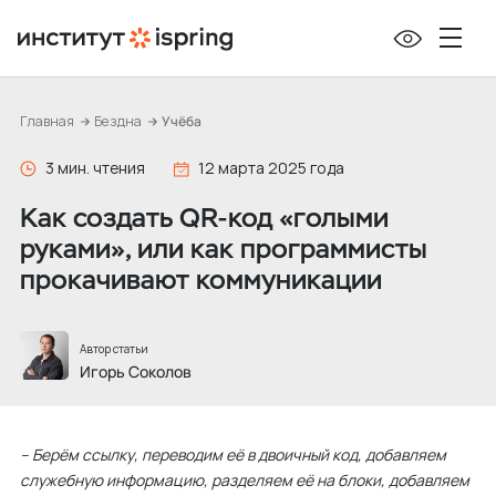
П
е
р
е
Главная
Бездна
Учёба
й
т
3 мин. чтения
12 марта 2025 года
и
Как создать QR-код «голыми
к
руками», или как программисты
с
прокачивают коммуникации
о
д
е
Автор статьи
р
Игорь Соколов
ж
и
– Берём ссылку, переводим её в двоичный код, добавляем
м
служебную информацию, разделяем её на блоки, добавляем
о