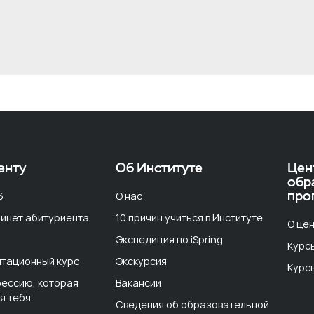
енту
Об Институте
Цен
обр
про
6
О нас
инет абитуриента
10 причин учиться в Институте
О цен
Экспедиция по iSpring
Курс
тационный курс
Экскурсия
Курс
ессию, которая
Вакансии
я тебя
Сведения об образовательной