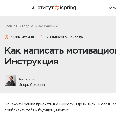
П
Прог
е
р
е
Главная
Бездна
Поступление
й
БАКА
ДЕТА
СОБЫ
ОБ ИН
3 мин. чтения
29 января 2025 года
т
Прог
Приё
Кале
Камп
и
Как написать мотивацио
Диза
Как 
Экспе
О на
к
Марк
Стои
ИТ-б
Подх
Инструкция
с
о
Уско
ИТ-б
Преп
посл
д
ИТ-б
10 п
прог
в Ин
е
Автор статьи
Игорь Соколов
р
ж
и
Почему ты решил приехать в ИТ-школу? Где ты видишь себя че
м
приблизить тебя к будущему мечты?
о