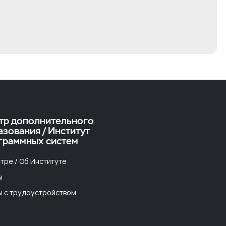
тр дополнительного
азования / Институт
граммных систем
тре / Об Институте
ы
ы с трудоустройством