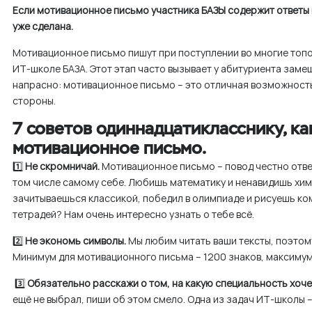
Если мотивационное письмо участника БАЗЫ содержит ответы 
м
уже сделана.
у
Мотивационное письмо пишут при поступлении во многие топо
ИТ-школе БАЗА. Этот этап часто вызывает у абитуриента заме
напрасно: мотивационное письмо – это отличная возможность
стороны.
7 советов одиннадцатикласснику, ка
мотивационное письмо.
1️⃣
Не скромничай.
Мотивационное письмо – повод честно ответ
том числе самому себе. Любишь математику и ненавидишь хим
зачитываешься классикой, победил в олимпиаде и рисуешь ко
тетрадей? Нам очень интересно узнать о тебе всё.
2️⃣
Не экономь символы.
Мы любим читать ваши тексты, поэтому
Минимум для мотивационного письма – 1200 знаков, максимум
3️⃣
Обязательно расскажи о том, на какую специальность хоч
ещё не выбрал, пиши об этом смело. Одна из задач ИТ-школы 