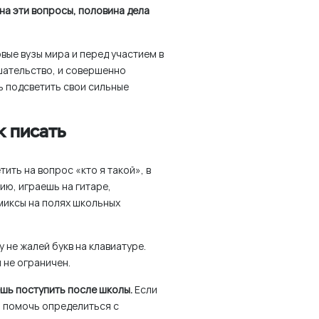
на эти вопросы, половина дела
вые вузы мира и перед участием в
шательство, и совершенно
 подсветить свои сильные
к писать
ить на вопрос «кто я такой», в
ию, играешь на гитаре,
миксы на полях школьных
 не жалей букв на клавиатуре.
 не ограничен.
ешь поступить после школы.
Если
– помочь определиться с