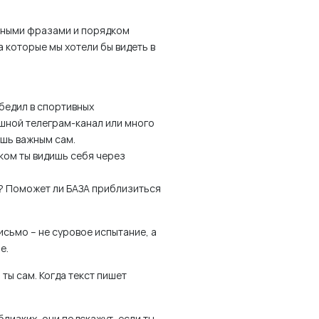
нными фразами и порядком
а которые мы хотели бы видеть в
бедил в спортивных
ешной телеграм-канал или много
ешь важным сам.
ком ты видишь себя через
ь? Поможет ли БАЗА приблизиться
сьмо – не суровое испытание, а
ле.
ты сам. Когда текст пишет
близких, они подскажут, если ты