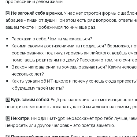
профессией и делом жизни.
4️⃣
Не загоняй себя в рамки.
У нас нет строгой формы с шабло
абзацев – пиши от души. При этом есть ряд вопросов, ответы н
вашем тексте. Пробежимся по ним ещё раз.
Расскажи о себе. Чем ты увлекаешься?
Какими своими достижениями ты гордишься? Возможно, по
соревнованиях, подтянул уровень английского, ведёшь см
помогаешь родителям по дому? Расскажи о том, что счита
В каком направлении ты хочешь развиваться? Каким челове
несколько лет?
Как ты узнали об ИТ-школе и почему хочешь сюда приехат
к будущему твоей мечты?
5️⃣
Будь самим собой.
Ещё раз напомним, что мотивационное пи
повод и возможность показать, какой вы человек на самом де
6️⃣
Не хитри.
Ни один чат-gpt не расскажет про тебя лучше, чем 
нейросеть или другой человек – это всегда заметно.
7️⃣
Перечитай письмо два раза.
Возможно – вслух и кому-то из 