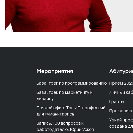
Мероприятия
Абитури
База: трек по программированию
Приём 202
База: трек по маркетингу и
Личный каб
дизайну
Гранты
Прямой эфир. Топ ИТ-профессий
Профориен
для гуманитариев
Узнай проф
Запись. 100 вопросов к
создана дл
работодателю: Юрий Усков