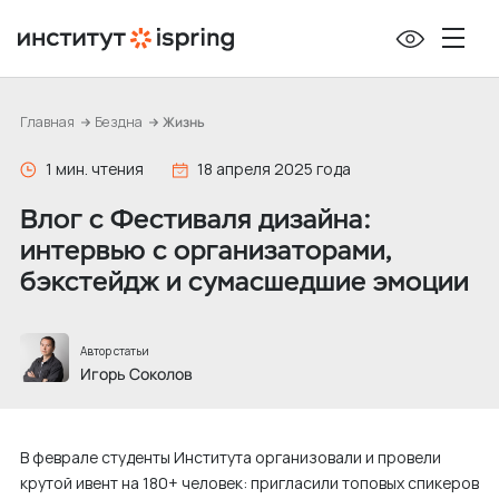
П
е
р
е
Главная
Бездна
Жизнь
й
т
1 мин. чтения
18 апреля 2025 года
и
Влог с Фестиваля дизайна:
к
интервью с организаторами,
с
бэкстейдж и сумасшедшие эмоции
о
д
е
Автор статьи
р
Игорь Соколов
ж
и
В феврале студенты Института организовали и провели
м
крутой ивент на 180+ человек: пригласили топовых спикеров
о