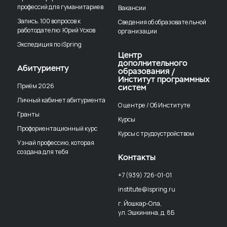
профессий для гуманитариев
Вакансии
Запись. 100 вопросов к
Сведения об образовательной
работодателю: Юрий Усков
организации
Экспедиция по iSpring
Центр
дополнительного
Абитуриенту
образования /
Институт программных
Приём 2026
систем
Личный кабинет абитуриента
О центре / Об Институте
Гранты
Курсы
Профориентационный курс
Курсы с трудоустройством
Узнай профессию, которая
создана для тебя
Контакты
+7 (939) 726-01-01
institute@ispring.ru
г. Йошкар-Ола,
ул. Эшкинина, д. 8Б