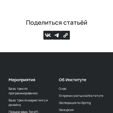
Поделиться статьёй
Мероприятия
Об Институте
База: трек по
О нас
программированию
10 причин учиться в Институте
База: трек по маркетингу и
Экспедиция по iSpring
дизайну
Экскурсия
Прямой эфир. Топ ИТ-