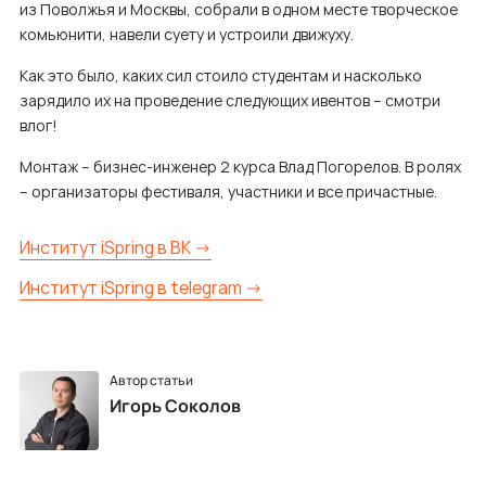
из Поволжья и Москвы, собрали в одном месте творческое
м
комьюнити, навели суету и устроили движуху.
у
Как это было, каких сил стоило студентам и насколько
зарядило их на проведение следующих ивентов – смотри
влог!
Монтаж – бизнес-инженер 2 курса Влад Погорелов. В ролях
– организаторы фестиваля, участники и все причастные.
Институт iSpring в ВК →
Институт iSpring в telegram →
Автор статьи
Игорь Соколов