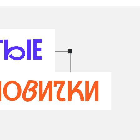
тые
новички