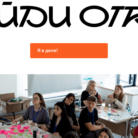
ЙДИ О
Я в деле!