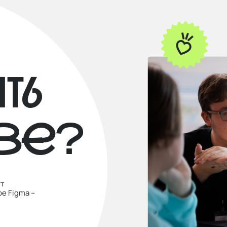
ть
ВЕ?
ут
е Figma –
.