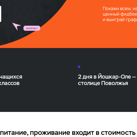
Покажи всем, н
ценный фидбек
и выиграй гра
учащихся
2 дня в Йошкар-Оле —
 классов
столице Поволжья
 питание, проживание входит в стоимость