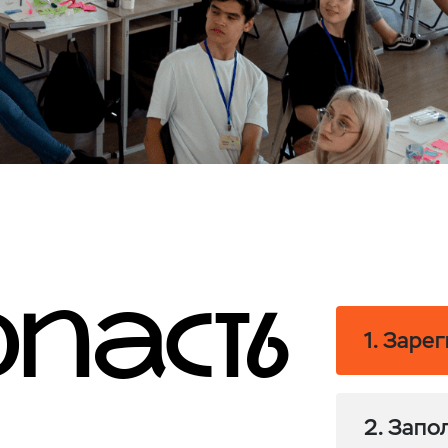
пасть
1. Заре
2. Запо