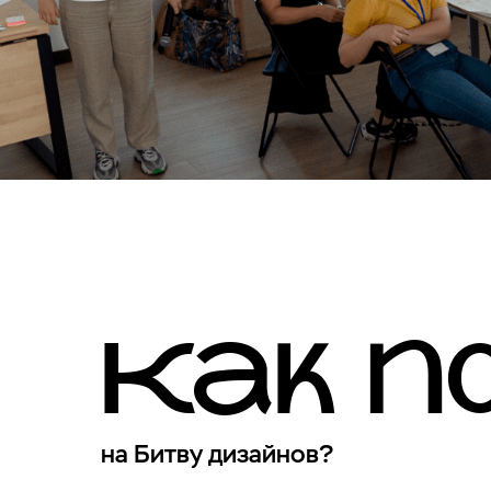
Как по
на Битву дизайнов?