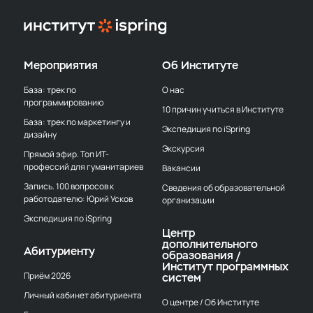
Мероприятия
Об Институте
База: трек по
О нас
программированию
10 причин учиться в Институте
База: трек по маркетингу и
Экспедиция по iSpring
дизайну
Экскурсия
Прямой эфир. Топ ИТ-
профессий для гуманитариев
Вакансии
Запись. 100 вопросов к
Сведения об образовательной
работодателю: Юрий Усков
организации
Экспедиция по iSpring
Центр
дополнительного
Абитуриенту
образования /
Институт программных
Приём 2026
систем
Личный кабинет абитуриента
О центре / Об Институте