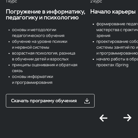
1 курс
2 курс
Погружение в информатику,
Начало
карьеры
педагогику и психологию
формирование педаг
основы и методологии
мастерства с практи
педагогического обучения
зрения
обучение на уровне психики
проектирование соб
и нервной системы
системы занятий по 
возрастная психология, разница
и программированию
в обучении детей и взрослых
начало работы в обр
принципы оценивания
и обратная
проектах iSpring
связь
основы информатики
и программирования
Скачать программу обучения