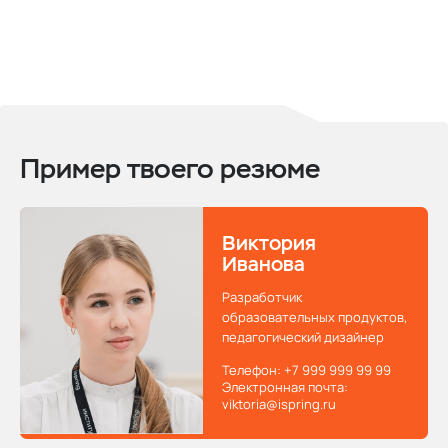
Пример твоего резюме
Виктория
Иванова
Разработчик
образовательных
продуктов,
педагогический дизайнер
Телефон:
+7 999 999 99 99
Электронная почта:
viktoria@ispring.ru