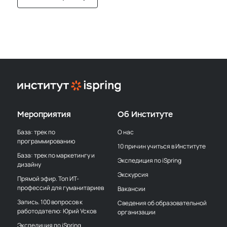
Мероприятия
Об Институте
База: трек по
О нас
программированию
10 причин учиться в Институте
База: трек по маркетингу и
Экспедиция по iSpring
дизайну
Экскурсия
Прямой эфир. Топ ИТ-
профессий для гуманитариев
Вакансии
Запись. 100 вопросов к
Сведения об образовательной
работодателю: Юрий Усков
организации
Экспедиция по iSpring