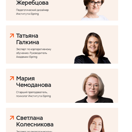
Жеребцова
Педагогический дизайнер
Института iSpring
Татьяна
Галкина
Эксперт по корпоративному
обучению. Руководитель
Академии iSpring
Мария
Чемоданова
Старший преподаватель,
психолог Института iSpring
Светлана
Колесникова
Эксперт по педагогическому