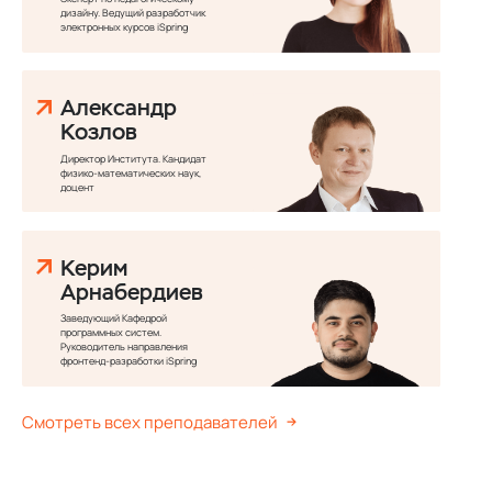
дизайну. Ведущий разработчик
электронных курсов iSpring
Александр
Козлов
Директор Института. Кандидат
физико-математических наук,
доцент
Керим
Арнабердиев
Заведующий Кафедрой
программных систем.
Руководитель направления
фронтенд-разработки iSpring
Смотреть всех преподавателей