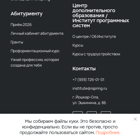
Центр
дополнительного
Абитуриенту
образования /
Институт программных
Приём 2026
систем
Личный кабинет абитуриента
О центре / Об Институте
Гранты
Курсы
Профориентационный курс
Курсы с трудоустройством
Узнай профессию, которая
создана для тебя
Контакты
+7 (939) 726-01-01
institute@ispring.ru
г. Йошкар-Ола,
ул. Эшкинина, д. 8Б
Мы собираем файлы куки. Это безопасно и
конфиденциально. Если вы не против, просто
продолжайте пользоваться сайтом.
Подробнее
.