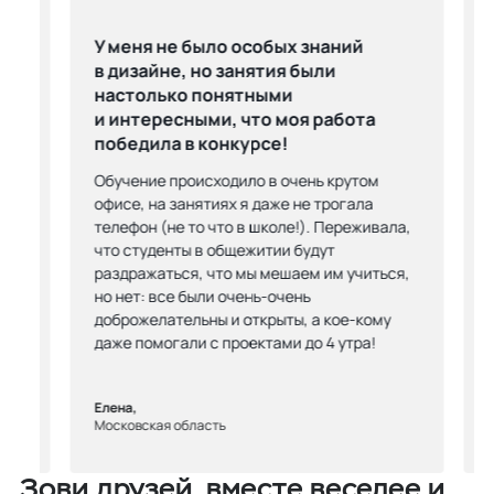
У меня не было особых знаний
в дизайне, но занятия были
рям
настолько понятными
и интересными, что моя работа
победила в конкурсе!
вых
ень
Обучение происходило в очень крутом
у
офисе, на занятиях я даже не трогала
телефон (не то что в школе!). Переживала,
что студенты в общежитии будут
раздражаться, что мы мешаем им учиться,
но нет: все были очень-очень
доброжелательны и открыты, а кое-кому
даже помогали с проектами до 4 утра!
Елена,
Московская область
Зови друзей, вместе веселее и