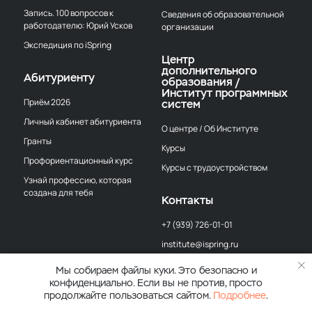
Запись. 100 вопросов к
Сведения об образовательной
работодателю: Юрий Усков
организации
Экспедиция по iSpring
Центр
дополнительного
Абитуриенту
образования /
Институт программных
Приём 2026
систем
Личный кабинет абитуриента
О центре / Об Институте
Гранты
Курсы
Профориентационный курс
Курсы с трудоустройством
Узнай профессию, которая
создана для тебя
Контакты
+7 (939) 726-01-01
institute@ispring.ru
г. Йошкар-Ола,
Мы собираем файлы куки. Это безопасно и
ул. Эшкинина, д. 8Б
конфиденциально. Если вы не против, просто
продолжайте пользоваться сайтом.
Подробнее
.