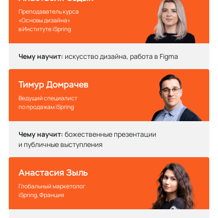
Преподаватель курса
«Основы дизайна»
в Институте iSpring
Чему научит:
искусство дизайна, работа в Figma
Тимур Домрачев
Ведущий специалист
по продажам iSpring
Чему научит:
божественные презентации
и публичные выступления
Анастасия Зыль
Глобальный маркетолог
iSpring, Франция