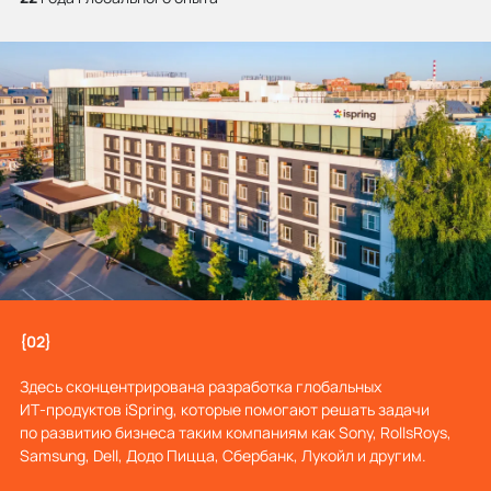
{02}
Здесь сконцентрирована разработка глобальных
ИТ‑продуктов iSpring, которые помогают решать задачи
по развитию бизнеса таким компаниям как Sony, RollsRoys,
Samsung, Dell, Додо Пицца, Сбербанк, Лукойл и другим.