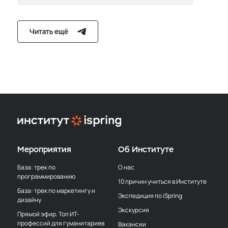
Читать ещё
Мероприятия
Об Институте
База: трек по
О нас
программированию
10 причин учиться в Институте
База: трек по маркетингу и
Экспедиция по iSpring
дизайну
Экскурсия
Прямой эфир. Топ ИТ-
профессий для гуманитариев
Вакансии