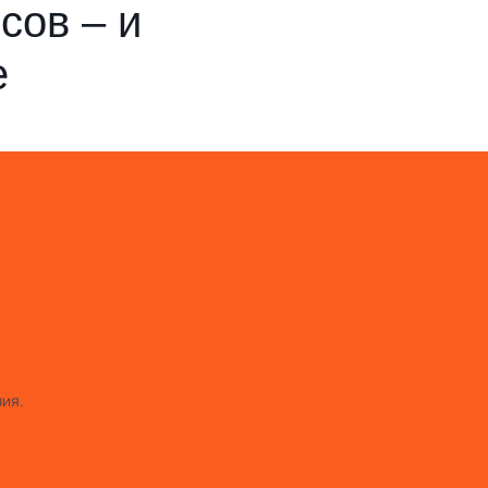
сов – и
е
я
ия.