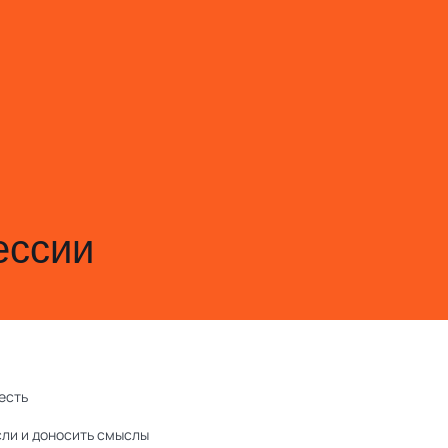
ессии
есть
сли и доносить смыслы