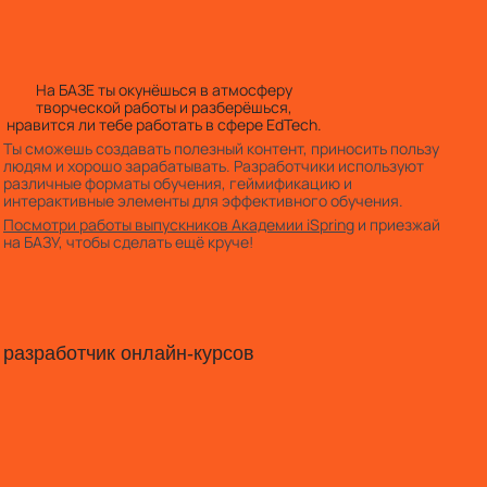
На БАЗЕ ты окунёшься в атмосферу
творческой работы и разберёшься,
нравится ли тебе работать в сфере EdTech.
Ты сможешь создавать полезный контент, приносить пользу
людям и хорошо зарабатывать. Разработчики используют
различные форматы обучения, геймификацию и
интерактивные элементы для эффективного обучения.
Посмотри работы выпускников Академии iSpring
и приезжай
на БАЗУ, чтобы сделать ещё круче!
разработчик онлайн-курсов
Посмотри работы выпускников Академии iSpring