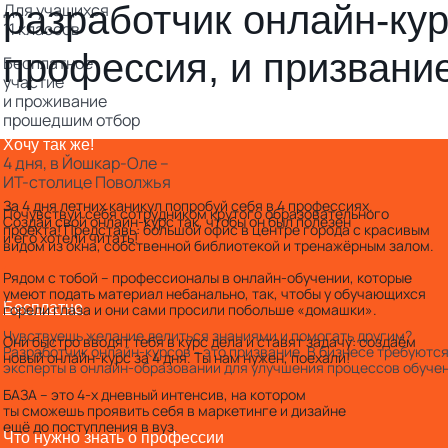
разработчик онлайн-кур
Для учащихся
11 классов
профессия, и призвани
Бесплатное
участие
и проживание
прошедшим отбор
Хочу так же!
4 дня, в Йошкар-Оле –
ИТ-столице Поволжья
За 4 дня летних каникул попробуй себя в 4 профессиях.
Почувствуй себя сотрудником крутого образовательного
Создай свой онлайн-курс так, чтобы он был полезен
проекта! Представь: большой офис в центре города с красивым
и его хотели читать!
видом из окна, собственной библиотекой и тренажёрным залом.
Рядом с тобой – профессионалы в онлайн-обучении, которые
умеют подать материал небанально, так, чтобы у обучающихся
Бесплатно
горели глаза и они сами просили побольше «домашки».
Чувствуешь желание делиться знаниями и помогать другим?
Они быстро вводят тебя в курс дела и ставят задачу: создаём
Разработчик онлайн-курсов - это призвание. В бизнесе требуютс
новый онлайн-курс за 4 дня. Ты нам нужен, поехали!
эксперты в онлайн-образовании для улучшения процессов обучен
БАЗА -- это 4-х дневный интенсив, на котором
ты сможешь проявить себя в маркетинге и дизайне
ещё до поступления в вуз.
Что нужно знать о профессии