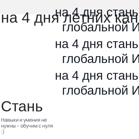
на 4 дня стан
на 4 дня летних ка
глобальной 
на 4 дня стан
глобальной 
на 4 дня стан
глобальной 
Стань
Навыки и умения не
нужны -- обучим с нуля
:)