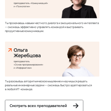
преподаватель «Коммуникаций»
и «Психологии»
Ты прокачаешь навыки честного диалога и эмоционального интеллекта
— сможешь эффективно управлять командой и выстраивать
продуктивные коммуникации.
Ольга
Жеребцова
преподаватель
«Основ программирования»
и «Информатики»
Ты разовьёшь алгоритмическое мышление и научишься решать
реальные инженерные задачи — сможешь быстро адаптироваться
в любой ИТ‑команде.
Смотреть всех преподавателей