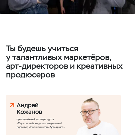
Ты будешь учиться
у талантливых маркетёров,
арт-директоров и креативных
продюсеров
Андрей
Кожанов
приглашённый эксперт курса
«Стратегия бренда» и генеральный
директор «Высшей школы брендинга»