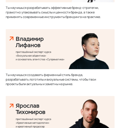
Ты научишься разрабатывать эффективные бренд-стратегии,
грамотно упаковывать смыслы и ценности бренда, а также
применять современные инструменты брендинга на практике.
Владимир
Лифанов
приглашённый эксперт курса
«Визуальная айдентика»
и основатель агентства «Супрематика»
Ты научишься создавать фирменный стиль бренда,
разрабатывать логотипы и визуальные системы, чтобы твои
проекты были актуальны и заметны на рынке.
Ярослав
Тихомиров
приглашённый эксперт курса
«Креативные методологии»
и креативный продюсер