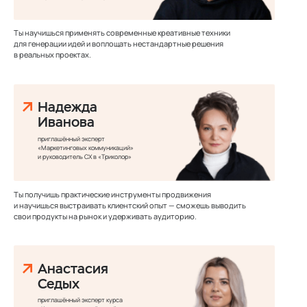
Ты научишься применять современные креативные техники
для генерации идей и воплощать нестандартные решения
в реальных проектах.
Надежда
Иванова
приглашённый эксперт
«Маркетинговых коммуникаций»
и руководитель CX в «Триколор»
Ты получишь практические инструменты продвижения
и научишься выстраивать клиентский опыт — сможешь выводить
свои продукты на рынок и удерживать аудиторию.
Анастасия
Седых
приглашённый эксперт курса