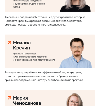
«Коммуникационный дизайн»
и руководитель отдела дизайна
iSpring
Ты освоишь создание веб-страниц и других креативов, которые
не просто красивы, а решают реальные задачи пользователей —
сможешь повышать вовлечённость и конверсию.
Михаил
Кречин
приглашённый эксперт
«Экономики цифрового продукта»
и директор по развитию продуктов iSpring
Ты научишься разрабатывать эффективные бренд-стратегии,
грамотно упаковывать смыслы и ценности бренда, а также
применять современные инструменты брендинга на практике.
Мария
Чемоданова