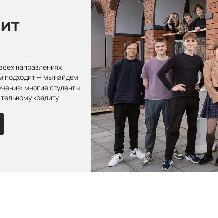
оит
 всех направлениях
ам подходит — мы найдем
учение: многие студенты
ательному кредиту.