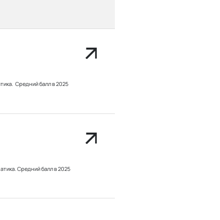
атика.
Средний балл в 2025
матика.
Средний балл в 2025
икациям