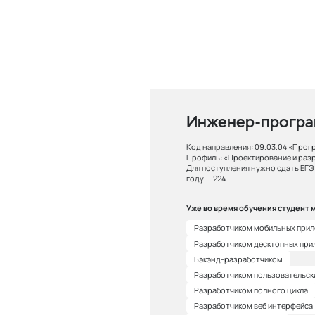
Инженер-програ
Код направления:
09.03.04 «Прог
Профиль:
«Проектирование и раз
Для поступления нужно сдать ЕГ
году — 224.
Уже во время обучения студент 
Разработчиком мобильных при
Разработчиком десктопных при
Бэкэнд-разработчиком
Разработчиком пользовательск
Разработчиком полного цикла
Разработчиком веб интерфейса