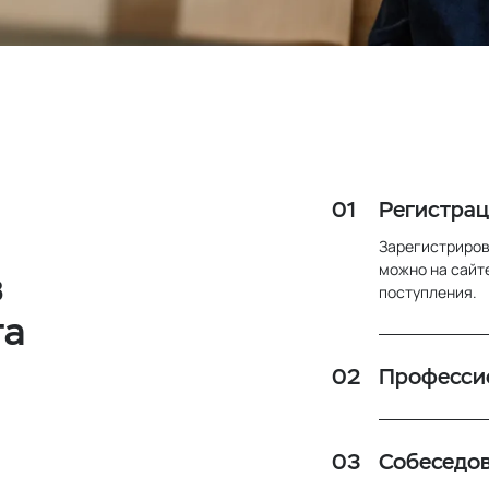
Регистрац
Зарегистриров
можно на сайте
в
поступления.
та
Професси
Собеседов