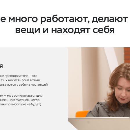
де много работают, делают
вещи и находят себя
я
аши преподаватели — это
ах. У них есть опыт в теме,
ользуются у себя на настоящей
даж — мы звонили настоящим
ибки, но в будущем, когда
аких ошибок уже не будет)