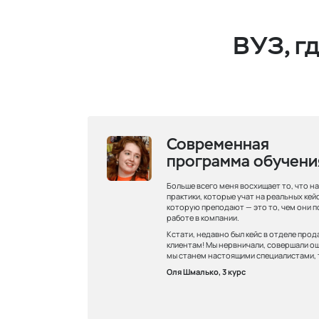
ВУЗ, г
Современная
программа обучени
Больше всего меня восхищает то, что н
практики, которые учат на реальных кейс
которую преподают — это то, чем они п
работе в компании.
Кстати, недавно был кейс в отделе про
клиентам! Мы нервничали, совершали ош
мы станем настоящими специалистами, т
Оля Шмалько, 3 курс