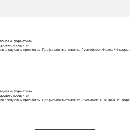
ладная информатика»
фрового продукта»
Э по следующим предметам:
Профильная математика Русский язык Физика / Информ
может работать:
Перспективы в профессии:
ционным дизайнером
Бренд-дизайнер
Бренд-директор
щейся графики
Ведущий дизайнер
Арт-директор
еб-дизайнером
Креативный директор
Менеджер продукта
ладная информатика»
фрового продукта»
Э по следующим предметам:
Профильная математика , Русский язык , Физика / Инфор
может работать:
Перспективы в профессии:
ркетёром
Руководитель команды маркетинга
вок
Продуктовый маркетёр
Директор по коммун
 менеджером
Бренд-директор
Креативный директор