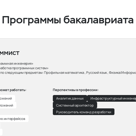
Программы бакалавриата
ммист
раммная инженерия»
работка программных систем»
Э по следующим предметам:
Профильная математика , Русский язык , Физика/Информ
может работать:
Перспективы в профессии:
ложений
Аналитик данных
Инфраструктурный инжене
ложений
Системный архитектор
Руководитель команд разработки
их интерфейсов