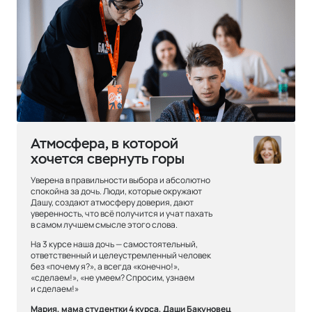
Атмосфера, в которой
хочется свернуть горы
Уверена в правильности выбора и абсолютно
спокойна за дочь. Люди, которые окружают
Дашу, создают атмосферу доверия, дают
уверенность, что всё получится и учат пахать
в самом лучшем смысле этого слова.
На 3 курсе наша дочь — самостоятельный,
ответственный и целеустремленный человек
без «почему я?», а всегда «конечно!»,
«сделаем!», «не умеем? Спросим, узнаем
и сделаем!»
Мария, мама студентки 4 курса, Даши Бакуновец