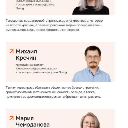
«Коммуникационный дизайн»
и руководитель отдела дизайна
iSpring
Ты освоишь создание веб-страниц и других креативов, которые
не просто красивы, а решают реальные задачи пользователей —
сможешь повышать вовлечённость и конверсию.
Михаил
Кречин
приглашённый эксперт
«Экономики цифрового продукта»
и директор по развитию продуктов iSpring
Ты научишься разрабатывать эффективные бренд-стратегии,
грамотно упаковывать смыслы и ценности бренда, а также
применять современные инструменты брендинга на практике.
Мария
Чемоданова