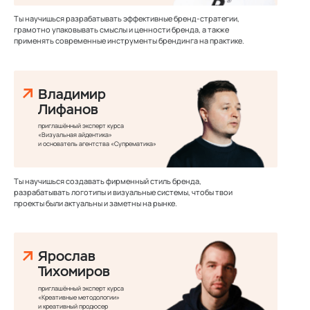
Ты научишься разрабатывать эффективные бренд-стратегии,
грамотно упаковывать смыслы и ценности бренда, а также
применять современные инструменты брендинга на практике.
Владимир
Лифанов
приглашённый эксперт курса
«Визуальная айдентика»
и основатель агентства «Супрематика»
Ты научишься создавать фирменный стиль бренда,
разрабатывать логотипы и визуальные системы, чтобы твои
проекты были актуальны и заметны на рынке.
Ярослав
Тихомиров
приглашённый эксперт курса
«Креативные методологии»
и креативный продюсер