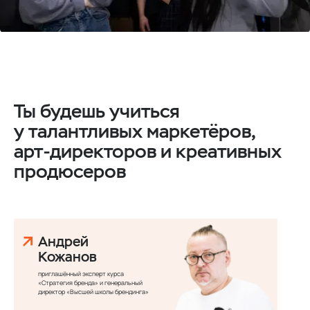
Ты будешь учиться
у талантливых маркетёров,
арт-директоров и креативных
продюсеров
Андрей
Кожанов
приглашённый эксперт курса
«Стратегия бренда» и генеральный
директор «Высшей школы брендинга»