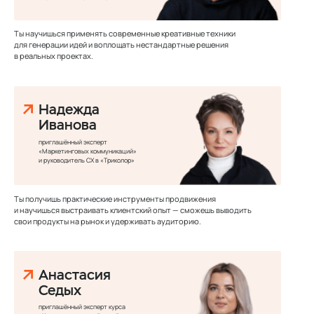
Ты научишься применять современные креативные техники
для генерации идей и воплощать нестандартные решения
в реальных проектах.
Надежда
Иванова
приглашённый эксперт
«Маркетинговых коммуникаций»
и руководитель CX в «Триколор»
Ты получишь практические инструменты продвижения
и научишься выстраивать клиентский опыт — сможешь выводить
свои продукты на рынок и удерживать аудиторию.
Анастасия
Седых
приглашённый эксперт курса