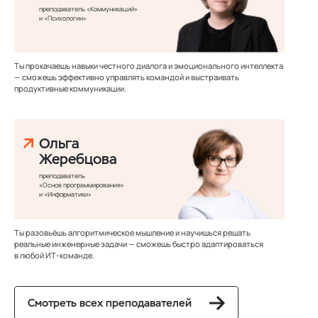
преподаватель «Коммуникаций»
и «Психологии»
Ты прокачаешь навыки честного диалога и эмоционального интеллекта
— сможешь эффективно управлять командой и выстраивать
продуктивные коммуникации.
Ольга
Жеребцова
преподаватель
«Основ программирования»
и «Информатики»
Ты разовьёшь алгоритмическое мышление и научишься решать
реальные инженерные задачи — сможешь быстро адаптироваться
в любой ИТ‑команде.
Смотреть всех преподавателей