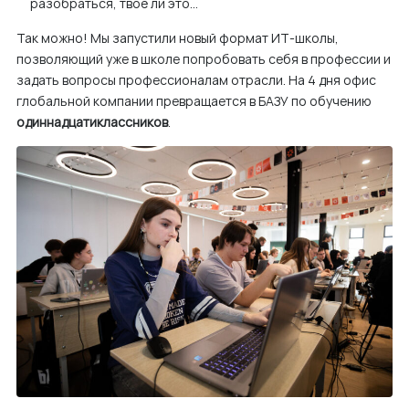
разобраться, твоё ли это…
м
Так можно! Мы запустили новый формат ИТ-школы,
у
позволяющий уже в школе попробовать себя в профессии и
задать вопросы профессионалам отрасли. На 4 дня офис
глобальной компании превращается в БАЗУ по обучению
одиннадцатиклассников
.