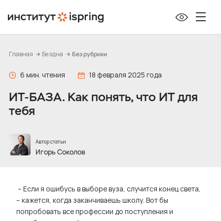
П
е
р
е
Главная
Бездна
Без рубрики
й
т
6 мин. чтения
18 февраля 2025 года
и
ИТ-БАЗА. Как понять, что ИТ для
к
тебя
с
о
д
Автор статьи
е
Игорь Соколов
р
ж
– Если я ошибусь в выборе вуза, случится конец света,
и
– кажется, когда заканчиваешь школу. Вот бы
м
попробовать все профессии до поступления и
о