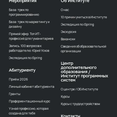
Мероприятия
Об Институте
База: трек по
О нас
программированию
10 причин учиться в Институте
База: трек по маркетингу и
Экспедиция по iSpring
дизайну
Экскурсия
Прямой эфир. Топ ИТ-
профессий для гуманитариев
Вакансии
Запись. 100 вопросов к
Сведения об образовательной
работодателю: Юрий Усков
организации
Экспедиция по iSpring
Центр
дополнительного
Абитуриенту
образования /
Институт программных
Приём 2026
систем
Личный кабинет абитуриента
О центре / Об Институте
Гранты
Курсы
Профориентационный курс
Курсы с трудоустройством
Узнай профессию, которая
создана для тебя
Контакты