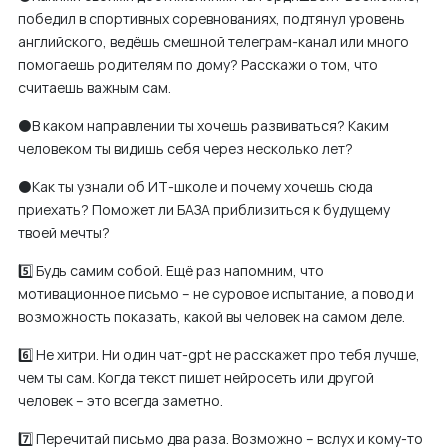
победил в спортивных соревнованиях, подтянул уровень
английского, ведёшь смешной телеграм-канал или много
помогаешь родителям по дому? Расскажи о том, что
считаешь важным сам.
⚫️В каком направлении ты хочешь развиваться? Каким
человеком ты видишь себя через несколько лет?
⚫️Как ты узнали об ИТ-школе и почему хочешь сюда
приехать? Поможет ли БАЗА приблизиться к будущему
твоей мечты?
5️⃣ Будь самим собой. Ещё раз напомним, что
мотивационное письмо – не суровое испытание, а повод и
возможность показать, какой вы человек на самом деле.
6️⃣ Не хитри. Ни один чат-gpt не расскажет про тебя лучше,
чем ты сам. Когда текст пишет нейросеть или другой
человек – это всегда заметно.
7️⃣ Перечитай письмо два раза. Возможно – вслух и кому-то