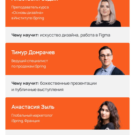
Преподаватель курса
«Основы дизайна»
в Институте iSpring
Чему научит:
искусство дизайна, работа в Figma
Тимур Домрачев
Ведущий специалист
по продажам iSpring
Чему научит:
божественные презентации
и публичные выступления
Анастасия Зыль
Глобальный маркетолог
iSpring, Франция