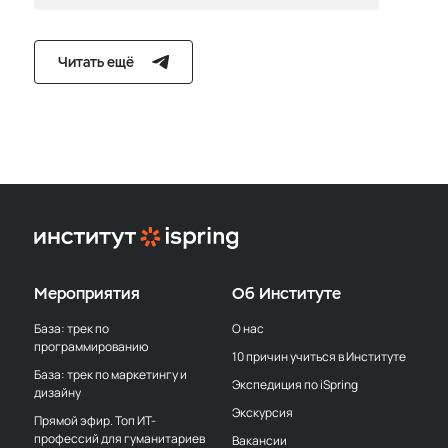
Читать ещё
Мероприятия
Об Институте
База: трек по
О нас
программированию
10 причин учиться в Институте
База: трек по маркетингу и
Экспедиция по iSpring
дизайну
Экскурсия
Прямой эфир. Топ ИТ-
профессий для гуманитариев
Вакансии