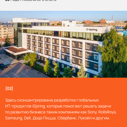
{02}
Здесь сконцентрирована разработка глобальных
ИТ‑продуктов iSpring, которые помогают решать задачи
по развитию бизнеса таким компаниям как Sony, RollsRoys,
Samsung, Dell, Додо Пицца, Сбербанк, Лукойл и другим.