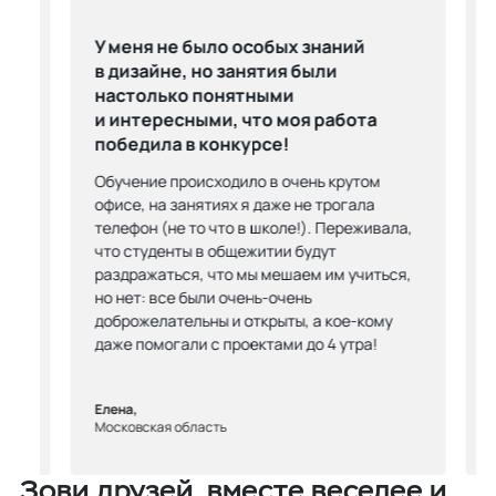
У меня не было особых знаний
в дизайне, но занятия были
рям
настолько понятными
и интересными, что моя работа
победила в конкурсе!
вых
ень
Обучение происходило в очень крутом
у
офисе, на занятиях я даже не трогала
телефон (не то что в школе!). Переживала,
что студенты в общежитии будут
раздражаться, что мы мешаем им учиться,
но нет: все были очень-очень
доброжелательны и открыты, а кое-кому
даже помогали с проектами до 4 утра!
Елена,
Московская область
Зови друзей, вместе веселее и