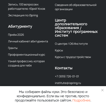
Запись. 100 вопросов к
Сведения об образовательной
работодателю: Юрий Усков
организации
Экспедиция по iSpring
Центр
дополнительного
Абитуриенту
образования /
Институт программных
Приём 2026
систем
Личный кабинет абитуриента
О центре / Об Институте
Гранты
Курсы
Профориентационный курс
Курсы с трудоустройством
Узнай профессию, которая
создана для тебя
Контакты
+7 (939) 726-01-01
institute@ispring.ru
г. Йошкар-Ола,
Мы собираем файлы куки. Это безопасно и
ул. Эшкинина, д. 8Б
конфиденциально. Если вы не против, просто
продолжайте пользоваться сайтом.
Подробнее
.