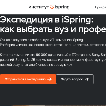
Прогр
Экспедиция в iSpring:
как выбрать вуз и проф
БАКАЛ
ДЕТАЛ
СОБЫ
ОБ ИН
Прог
Приё
Кале
Камп
Очная экскурсия в глобальную ИТ‑компанию iSpring.
Диза
Как п
Экспе
О на
Разберись лично, как после школы стать специалистом, которого 
Марк
Стои
ИТ-ба
Подх
Клиенты компании это 60 000 организаций в 172 странах, Sony, Sa
решений iSpring. За 25 лет мы создали инженерную инфраструктур
Уско
ИТ-ба
Преп
прямой результат для бизнеса по всему миру.
после
ИТ-ба
10 пр
прог
в Ин
Отправиться в экспедицию
Задать вопрос