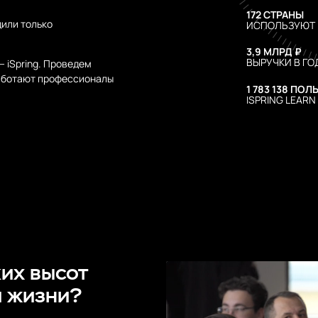
172 СТРАНЫ
дили только
ИСПОЛЬЗУЮТ 
3,9 МЛРД ₽
ВЫРУЧКИ В ГО
— iSpring. Проведем
работают профессионалы
1 783 138 ПО
ISPRING LEARN
ких высот
и жизни?