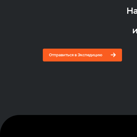
На
и
Отправиться в Экспедицию