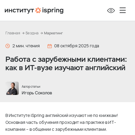
П
е
р
е
Главная
Бездна
Маркетинг
й
т
2 мин. чтения
08 октября 2025 года
и
Работа с зарубежными клиентами:
к
как в ИТ-вузе изучают английский
с
о
д
Автор статьи
е
Игорь Соколов
р
ж
В Институте iSpring английский изучают не по книжкам!
и
Основная часть обучения проходит на практике в ИТ-
м
компании – в общении с зарубежными клиентами.
о