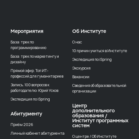
Мероприятия
Об Институте
База: трек по
О нас
программированию
10 причин учиться в Институте
База: трек по маркетингу и
Экспедиция по iSpring
дизайну
Экскурсия
Прямой эфир. Топ ИТ-
профессий для гуманитариев
Вакансии
Запись. 100 вопросов к
Сведения об образовательной
работодателю: Юрий Усков
организации
Экспедиция по iSpring
Центр
дополнительного
Абитуриенту
образования /
Институт программных
Приём 2026
систем
Личный кабинет абитуриента
О центре / Об Институте