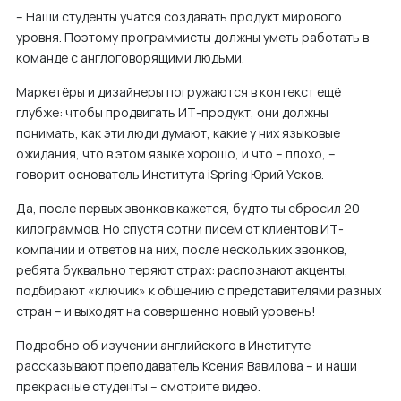
– Наши студенты учатся создавать продукт мирового
м
уровня. Поэтому программисты должны уметь работать в
у
команде с англоговорящими людьми.
Маркетёры и дизайнеры погружаются в контекст ещё
глубже: чтобы продвигать ИТ-продукт, они должны
понимать, как эти люди думают, какие у них языковые
ожидания, что в этом языке хорошо, и что – плохо, –
говорит основатель Института iSpring Юрий Усков.
Да, после первых звонков кажется, будто ты сбросил 20
килограммов. Но спустя сотни писем от клиентов ИТ-
компании и ответов на них, после нескольких звонков,
ребята буквально теряют страх: распознают акценты,
подбирают «ключик» к общению с представителями разных
стран – и выходят на совершенно новый уровень!
Подробно об изучении английского в Институте
рассказывают преподаватель Ксения Вавилова – и наши
прекрасные студенты – смотрите видео.