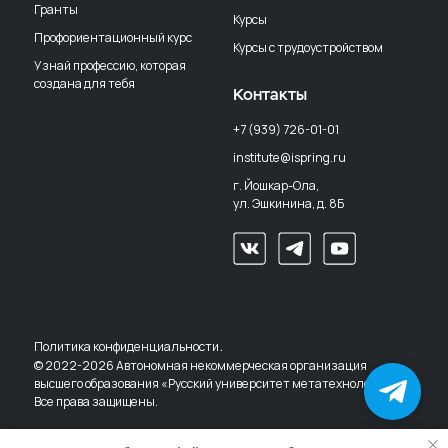
Гранты
Курсы
Профориентационный курс
Курсы с трудоустройством
Узнай профессию, которая
создана для тебя
Контакты
+7 (939) 726-01-01
institute@ispring.ru
г. Йошкар-Ола,
ул. Эшкинина, д. 8Б
.
Политика конфиденциальности
© 2022-2026 Автономная некоммерческая организация
высшего образования «Русский университет метатехнологий».
Всё о вузе
в чат-боте
Все права защищены.