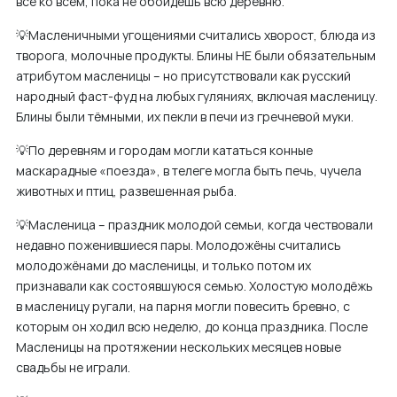
все ко всем, пока не обойдёшь всю деревню.
💡Масленичными угощениями считались хворост, блюда из
творога, молочные продукты. Блины НЕ были обязательным
атрибутом масленицы – но присутствовали как русский
народный фаст-фуд на любых гуляниях, включая масленицу.
Блины были тёмными, их пекли в печи из гречневой муки.
💡По деревням и городам могли кататься конные
маскарадные «поезда», в телеге могла быть печь, чучела
животных и птиц, развешенная рыба.
💡Масленица – праздник молодой семьи, когда чествовали
недавно поженившиеся пары. Молодожёны считались
молодожёнами до масленицы, и только потом их
признавали как состоявшуюся семью. Холостую молодёжь
в масленицу ругали, на парня могли повесить бревно, с
которым он ходил всю неделю, до конца праздника. После
Масленицы на протяжении нескольких месяцев новые
свадьбы не играли.