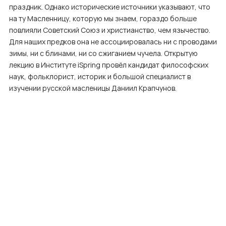
праздник. Однако исторические источники указывают, что
м
на ту Масленницу, которую мы знаем, гораздо больше
у
повлияли Советский Союз и христианство, чем язычество.
Для наших предков она не ассоциировалась ни с проводами
зимы, ни с блинами, ни со сжиганием чучела. Открытую
лекцию в Институте iSpring провёл кандидат философских
наук, фольклорист, историк и большой специалист в
изучении русской масленицы Даниил Крапчунов.