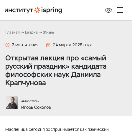
П
е
р
е
Главная
Бездна
Жизнь
й
т
3 мин. чтения
24 марта 2025 года
и
Открытая лекция про «самый
к
русский праздник» кандидата
с
философских наук Даниила
о
Крапчунова
д
е
р
Автор статьи
ж
Игорь Соколов
и
м
Масленица сегодня воспринимается как языческий
о