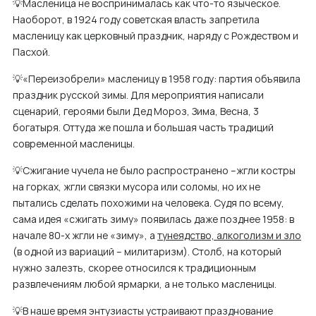
💡Масленица не воспринималась как что-то языческое.
Наоборот, в 1924 году советская власть запретила
масленицу как церковный праздник, наряду с Рождеством и
Пасхой.
💡«Переизобрели» масленицу в 1958 году: партия объявила
праздник русской зимы. Для мероприятия написали
сценарий, героями были Дед Мороз, Зима, Весна, 3
богатыря. Оттуда же пошла и большая часть традиций
современной масленицы.
💡Сжигание чучела не было распространено –жгли костры
на горках, жгли связки мусора или соломы, но их не
пытались сделать похожими на человека. Судя по всему,
сама идея «сжигать зиму» появилась даже позднее 1958: в
начале 80-х жгли не «зиму», а
тунеядство, алкоголизм и зло
(в одной из вариаций – милитаризм). Столб, на который
нужно залезть, скорее относился к традиционным
развлечениям любой ярмарки, а не только масленицы.
💡В наше время энтузиасты устраивают празднование