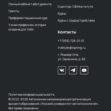
Личный кабинет абитуриента
О центре / Об Институте
Гранты
Курсы
Профориентационный курс
Курсы с трудоустройством
Узнай профессию, которая
создана для тебя
Контакты
+7 (939) 726-01-01
institute@ispring.ru
г. Йошкар-Ола,
ул. Эшкинина, д. 8Б
.
Политика конфиденциальности
© 2022-2026 Автономная некоммерческая организация
высшего образования «Русский университет метатехнологий».
Все права защищены.