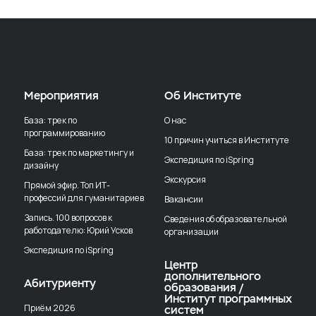
Мероприятия
Об Институте
База: трек по
О нас
программированию
10 причин учиться в Институте
База: трек по маркетингу и
Экспедиция по iSpring
дизайну
Экскурсия
Прямой эфир. Топ ИТ-
профессий для гуманитариев
Вакансии
Запись. 100 вопросов к
Сведения об образовательной
работодателю: Юрий Усков
организации
Экспедиция по iSpring
Центр
дополнительного
Абитуриенту
образования /
Институт программных
Приём 2026
систем