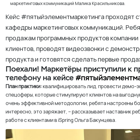
маркетинговых коммуникаций Малика Красильникова.
Кейс #пятыйэлементмаркетинга проходят с
кафедры маркетинговых коммуникаций. Ребя
продажам программных продуктов компании i
клиентов, проводят видеозвонки с демонст
продукта и готовятся сделать первые продаж
Поехали! Маркетёры приступили к 
телефону на кейсе
#пятыйэлементм
План практики:
квалифицировать лид, провести демо-эк
спецоферы, которые стимулируют клиентов на выгодну
очень эффективной методологии, ребята настроены бой
интересно, это заряжает, – рассказывает наставник ре
работе с клиентами в iSpring Ольга Бакунцева.