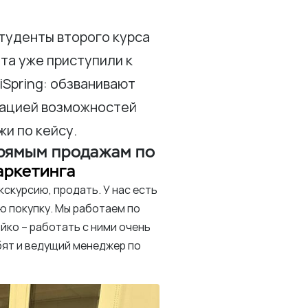
туденты второго курса
та уже приступили к
Spring: обзванивают
рацией возможностей
и по кейсу.
прямым продажам по
аркетинга
скурсию, продать. У нас есть
ю покупку. Мы работаем по
ко – работать с ними очень
бят и ведущий менеджер по