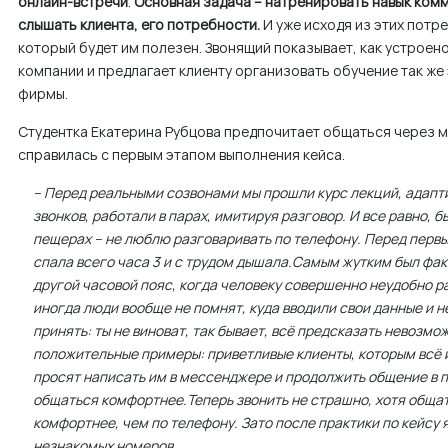
онлайн-встречи
.
Основная задача – натренировать навык комм
слышать клиента, его потребности.
И уже исходя из этих потр
который будет им полезен. Звонящий показывает, как устроен
компании и предлагает клиенту организовать обучение так же
фирмы.
Студентка Екатерина Рубцова предпочитает общаться через 
справилась с первым этапом выполнения кейса.
– Перед реальными созвонами мы прошли курс лекций, адапт
звонков, работали в парах, имитируя разговор. И все равно, 
пещерах – не люблю разговаривать по телефону. Перед первы
спала всего часа 3 и с трудом дышала.
Самым жутким был факт
другой часовой пояс, когда человеку совершенно неудобно ра
иногда люди вообще не помнят, куда вводили свои данные и н
принять: ты не виноват, так бывает, всё предсказать невозмо
положительные примеры: приветливые клиенты, которым всё 
просят написать им в мессенджере и продолжить общение в п
общаться комфортнее.
Теперь звонить не страшно, хотя обща
комфортнее, чем по телефону. Зато после практики по кейсу 
незнакомых номеров.