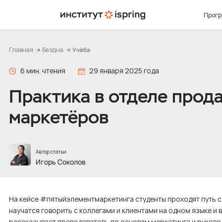
П
Прог
е
р
е
Главная
Бездна
Учёба
й
БАКА
ДЕТА
СОБЫ
ОБ ИН
6 мин. чтения
29 января 2025 года
т
Прог
Приё
Кале
Камп
и
Практика в отделе прода
Диза
Как 
Экспе
О на
к
Марк
Стои
ИТ-б
Подх
маркетёров
с
о
Уско
ИТ-б
Преп
посл
д
ИТ-б
10 п
прог
в Ин
е
Автор статьи
Игорь Соколов
р
ж
и
На кейсе #пятыйэлементмаркетинга студенты проходят путь с
м
научатся говорить с коллегами и клиентами на одном языке и 
о
рассказывает преподаватель по основам маркетинга и руково