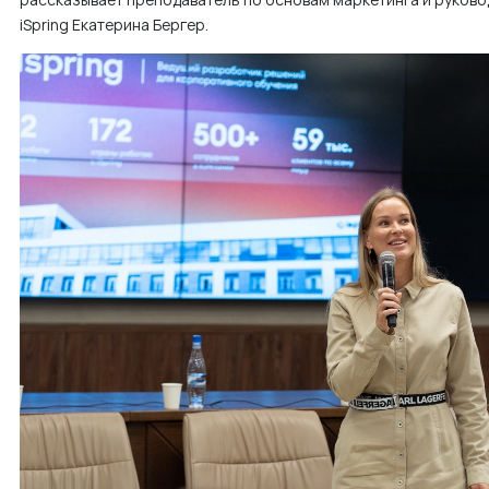
м
iSpring Екатерина Бергер.
у