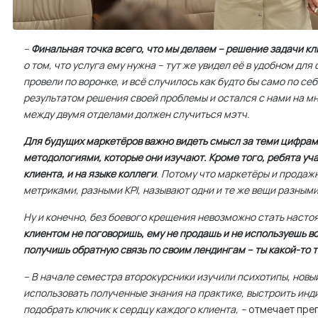
–
Финальная точка всего, что мы делаем – решение задачи кл
о том, что услуга ему нужна – тут же увидел её в удобном для 
провели по воронке, и всё случилось как будто бы само по се
результатом решения своей проблемы и остался с нами на мн
между двумя отделами должен случиться мэтч.
Для будущих маркетёров важно видеть смысл за теми цифра
методологиями, которые они изучают. Кроме того, ребята уча
клиента, и на языке коллеги
. Потому что маркетёры и продаж
метриками, разными KPI, называют одни и те же вещи разным
Ну и конечно, без боевого крещения невозможно стать наст
клиентом не поговоришь, ему не продашь и не используешь вс
получишь обратную связь по своим лендингам – ты какой-то т
– В начале семестра второкурсники изучили психотипы, новы
использовать полученные знания на практике, выстроить ин
подобрать ключик к сердцу каждого клиента, –
отмечает пре