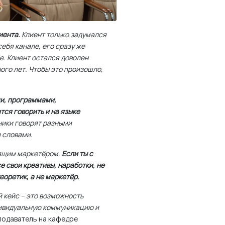
иента.
Клиент только задумался
себя канале, его сразу же
бе. Клиент остался доволен
ого лет. Чтобы это произошло,
ми, программами,
тся говорить и на языке
ники говорят разными
и словами.
оящим маркетёром.
Если ты с
е свои креативы, наработки, не
еоретик, а не маркетёр.
й кейс – это возможность
дивидуальную коммуникацию и
подаватель на кафедре