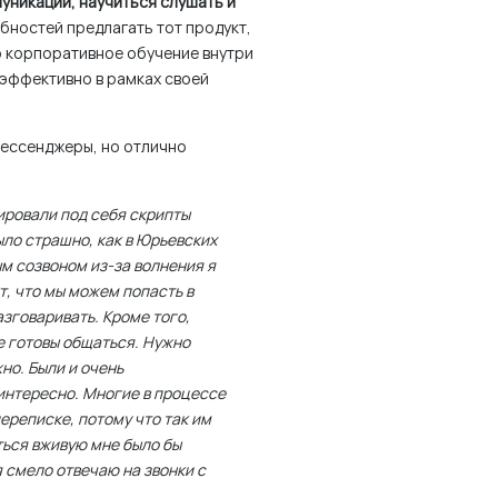
уникации, научиться слушать и
ебностей предлагать тот продукт,
о корпоративное обучение внутри
 эффективно в рамках своей
мессенджеры, но отлично
ировали под себя скрипты
было страшно, как в Юрьевских
м созвоном из-за волнения я
, что мы можем попасть в
зговаривать. Кроме того,
е готовы общаться. Нужно
жно. Были и очень
интересно. Многие в процессе
ереписке, потому что так им
ться вживую мне было бы
я смело отвечаю на звонки с