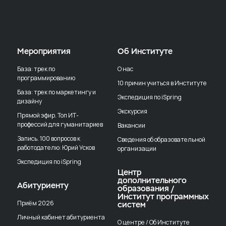
Мероприятия
Об Институте
База: трек по
О нас
программированию
10 причин учиться в Институте
База: трек по маркетингу и
Экспедиция по iSpring
дизайну
Экскурсия
Прямой эфир. Топ ИТ-
профессий для гуманитариев
Вакансии
Запись. 100 вопросов к
Сведения об образовательной
работодателю: Юрий Усков
организации
Экспедиция по iSpring
Центр
дополнительного
Абитуриенту
образования /
Институт программных
Приём 2026
систем
Личный кабинет абитуриента
О центре / Об Институте