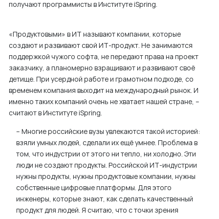
получают программисты в Институте iSpring.
м
у
«Продуктовыми» в ИТ называют компании, которые
создают и развивают свой ИТ-продукт. Не занимаются
поддержкой чужого софта, не передают права на проект
заказчику, а планомерно взращивают и развивают своё
детище. При усердной работе и грамотном подходе, со
временем компания выходит на международный рынок. И
именно таких компаний очень не хватает нашей стране, –
считают в Институте iSpring.
– Многие российские вузы увлекаются такой историей:
взяли умных людей, сделали их ещё умнее. Проблема в
том, что индустрии от этого ни тепло, ни холодно. Эти
люди не создают продукты. Российской ИТ-индустрии
нужны продукты, нужны продуктовые компании, нужны
собственные цифровые платформы. Для этого
инженеры, которые знают, как сделать качественный
продукт для людей. Я считаю, что с точки зрения