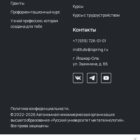
Гранты
Курсы
Профориентационный курс
Курсы с трудоустройством
Узнай профессию, которая
создана для тебя
Контакты
+7 (939) 726-01-01
institute@ispring.ru
г. Йошкар-Ола,
ул. Эшкинина, д. 8Б
.
Политика конфиденциальности
© 2022-2026 Автономная некоммерческая организация
высшего образования «Русский университет метатехнологий».
Все права защищены.