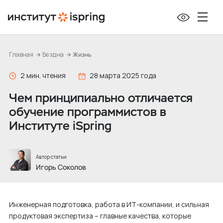
П
е
р
е
Главная
Бездна
Жизнь
й
т
2 мин. чтения
28 марта 2025 года
и
Чем принципиально отличается
к
обучение программистов в
с
Институте iSpring
о
д
е
Автор статьи
р
Игорь Соколов
ж
и
Инженерная подготовка, работа в ИТ-компании, и сильная
м
продуктовая экспертиза – главные качества, которые
о