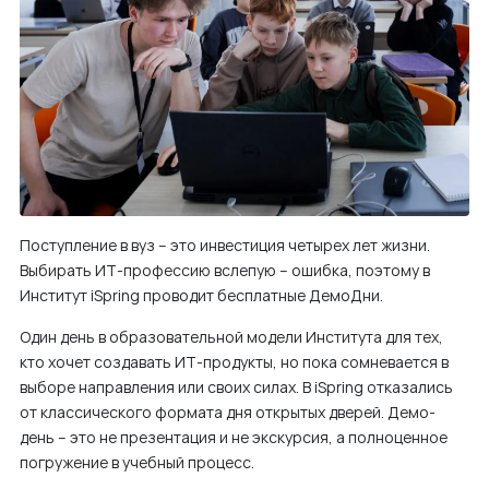
м
у
Поступление в вуз – это инвестиция четырех лет жизни.
Выбирать ИТ-профессию вслепую – ошибка, поэтому в
Институт iSpring проводит бесплатные ДемоДни.
Один день в образовательной модели Института для тех,
кто хочет создавать ИТ-продукты, но пока сомневается в
выборе направления или своих силах. В iSpring отказались
от классического формата дня открытых дверей. Демо-
день – это не презентация и не экскурсия, а полноценное
погружение в учебный процесс.