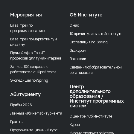
Мероприятия
Об Институте
База: трек по
О нас
программированию
10 причин учиться в Институте
База: трек по маркетингу и
Экспедиция по iSpring
дизайну
Экскурсия
Прямой эфир. Топ ИТ-
профессий для гуманитариев
Вакансии
Запись. 100 вопросов к
Сведения об образовательной
работодателю: Юрий Усков
организации
Экспедиция по iSpring
Центр
дополнительного
Абитуриенту
образования /
Институт программных
Приём 2026
систем
Личный кабинет абитуриента
О центре / Об Институте
Гранты
Курсы
Профориентационный курс
Курсы с трудоустройством