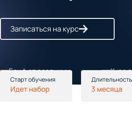
Записаться на курс
Бриф от реальных
Курс 
заказчиков
экспе
Старт обучения
Длительност
Идет набор
3 месяца