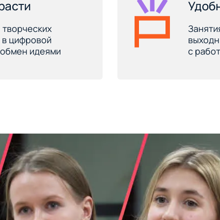
 расти
Удоб
 творческих
Заняти
я в цифровой
выходн
 обмен идеями
с работ