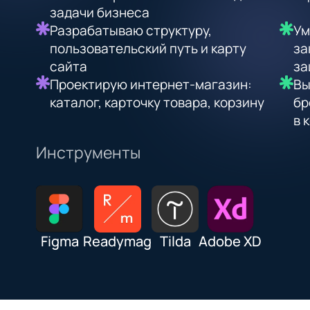
задачи бизнеса
Разрабатываю структуру,
Ум
пользовательский путь и карту
за
сайта
за
Проектирую интернет-магазин:
Вы
каталог, карточку товара, корзину
бр
в 
Инструменты
Figma
Readymag
Tilda
Adobe XD