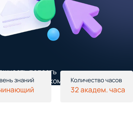
ожность попасть
тажировку в ИТ-компанию
вень знаний
Количество часов
чинающий
32 академ. часа