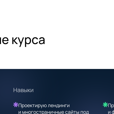
е курса
Навыки
Проектирую лендинги
Пр
и многостраничные сайты под
и 