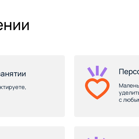
ении
Перс
занятии
Малень
ктируете,
уделит
с любы