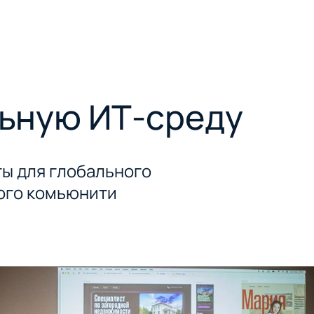
льную ИТ‑среду
ты для глобального
кого комьюнити