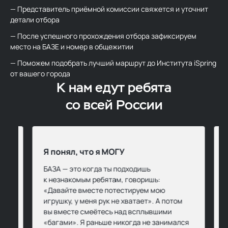
— Представитель приёмной комиссии свяжется и уточнит
детали отбора
— После успешного прохождения отбора зафиксируем
место на БАЗЕ и номер в общежитии
— Поможем подобрать лучший маршрут до Института iSpring
от вашего города
К нам едут
ребята
со всей России
Я понял, что я МОГУ
БАЗА — это когда ты подходишь
к незнакомым ребятам, говоришь:
«Давайте вместе потестируем мою
игрушку, у меня рук не хватает». А потом
ой
вы вместе смеётесь над всплывшими
 я!
«багами». Я раньше никогда не занимался
а