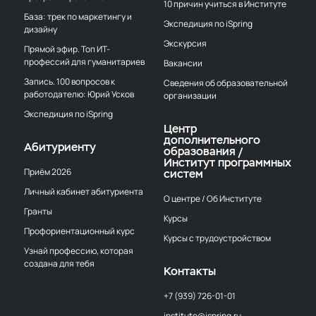
10 причин учиться в Институте
База: трек по маркетингу и
Экспедиция по iSpring
дизайну
Экскурсия
Прямой эфир. Топ ИТ-
профессий для гуманитариев
Вакансии
Запись. 100 вопросов к
Сведения об образовательной
работодателю: Юрий Усков
организации
Экспедиция по iSpring
Центр
дополнительного
Абитуриенту
образования /
Институт программных
Приём 2026
систем
Личный кабинет абитуриента
О центре / Об Институте
Гранты
Курсы
Профориентационный курс
Курсы с трудоустройством
Узнай профессию, которая
создана для тебя
Контакты
+7 (939) 726-01-01
institute@ispring.ru