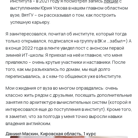
Института – в 2021 году я посмотрел запись
лекции
с
выступлением Юрия Ускова в нашем главном областном
вузе, ВятГУ – он рассказывал о том, как построить
успешную карьеру.
Я заинтересовался, почитал об институте, который тогда
только открывался, подписался на группу в ВК и …забыл=) А
в конце 2022 года в ленте увидел пост с анонсом первой
зимней ИТ-школы. Я приехал на неё и главное, что меня
привлекло – очень крутые участники и наставники. После
того, как мы разъехались по домам, мы ещё долго
переписывались, а с кем-то общаемся уже в Институте.
Мои ожидания от вуза во многом оправдались: очень
классно жить рядом с друзьями, посещать дополнительные
занятия по архитектуре вычислительных систем (которой я
интересовался еще до поступления в институт). Кроме того,
я заметил, что за полгода у меня точно выросли навыки
владения английским.
Даниил Маскин, Кировская область, 1 курс