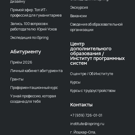
дизайну
Экскурсия
Прямой эфир. Топ ИТ-
профессий для гуманитариев
Вакансии
Запись. 100 вопросов к
Сведения об образовательной
работодателю: Юрий Усков
организации
Экспедиция по iSpring
Центр
дополнительного
Абитуриенту
образования /
Институт программных
Приём 2026
систем
Личный кабинет абитуриента
О центре / Об Институте
Гранты
Курсы
Профориентационный курс
Курсы с трудоустройством
Узнай профессию, которая
создана для тебя
Контакты
+7 (939) 726-01-01
institute@ispring.ru
г. Йошкар-Ола,