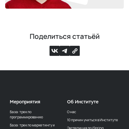
Поделиться статьёй
Мероприятия
Об Институте
База: трек по
О нас
программированию
10 причин учиться в Институте
База: трек по маркетингу и
Экспедиция по iSpring