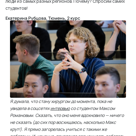
люди из самых разных регионов. Почему? Спросим самих
м
студентов!
у
Екатерина Рубцова, Тюмень, 2 курс
Я думала, что стану хирургом до момента, пока не
увидела в соцсетях
интервью
со студентом Максом
Романовым. Сказать, что оно меня вдохновило — ничего
не сказать (до сих пор восхищаюсь, насколько Макс
крут!). Я прямо загорелась учиться с такими же