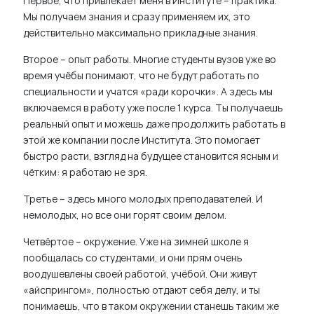
Первое, что привлекает меня в Институте – практика.
Мы получаем знания и сразу применяем их, это
действительно максимально прикладные знания.
Второе – опыт работы. Многие студенты вузов уже во
время учёбы понимают, что не будут работать по
специальности и учатся «ради корочки». А здесь мы
включаемся в работу уже после 1 курса. Ты получаешь
реальный опыт и можешь даже продолжить работать в
этой же компании после Института. Это помогает
быстро расти, взгляд на будущее становится ясным и
чётким: я работаю не зря.
Третье – здесь много молодых преподавателей. И
немолодых, но все они горят своим делом.
Четвёртое – окружение. Уже на зимней школе я
пообщалась со студентами, и они прям очень
воодушевлены своей работой, учёбой. Они живут
«айспрингом», полностью отдают себя делу, и ты
понимаешь, что в таком окружении станешь таким же