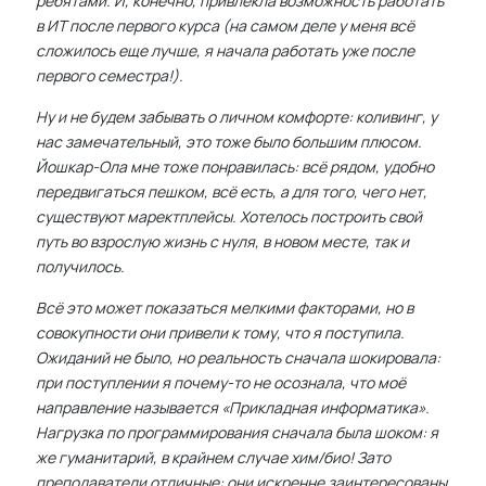
ребятами. И, конечно, привлекла возможность работать
в ИТ после первого курса (на самом деле у меня всё
сложилось еще лучше, я начала работать уже после
первого семестра!).
Ну и не будем забывать о личном комфорте: коливинг, у
нас замечательный, это тоже было большим плюсом.
Йошкар-Ола мне тоже понравилась: всё рядом, удобно
передвигаться пешком, всё есть, а для того, чего нет,
существуют маректплейсы. Хотелось построить свой
путь во взрослую жизнь с нуля, в новом месте, так и
получилось.
Всё это может показаться мелкими факторами, но в
совокупности они привели к тому, что я поступила.
Ожиданий не было, но реальность сначала шокировала:
при поступлении я почему-то не осознала, что моё
направление называется «Прикладная информатика».
Нагрузка по программирования сначала была шоком: я
же гуманитарий, в крайнем случае хим/био! Зато
преподаватели отличные: они искренне заинтересованы