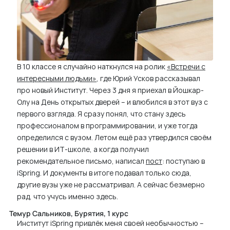
В 10 классе я случайно наткнулся на ролик
«Встречи с
интересными людьми»
, где Юрий Усков рассказывал
про новый Институт. Через 3 дня я приехал в Йошкар-
Олу на День открытых дверей – и влюбился в этот вуз с
первого взгляда. Я сразу понял, что стану здесь
профессионалом в программировании, и уже тогда
определился с вузом. Летом ещё раз утвердился своём
решении в ИТ-школе, а когда получил
рекомендательное письмо, написал
пост
: поступаю в
iSpring. И документы в итоге подавал только сюда,
другие вузы уже не рассматривал. А сейчас безмерно
рад, что учусь именно здесь.
Темур Сальников, Бурятия, 1 курс
Институт iSpring привлёк меня своей необычностью –