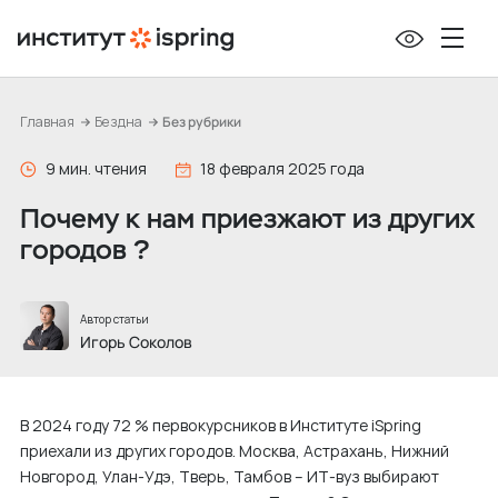
П
е
р
е
Главная
Бездна
Без рубрики
й
т
9 мин. чтения
18 февраля 2025 года
и
Почему к нам приезжают из других
к
городов ?
с
о
д
Автор статьи
е
Игорь Соколов
р
ж
В 2024 году 72 % первокурсников в Институте iSpring
и
приехали из других городов. Москва, Астрахань, Нижний
м
Новгород, Улан-Удэ, Тверь, Тамбов – ИТ-вуз выбирают
о