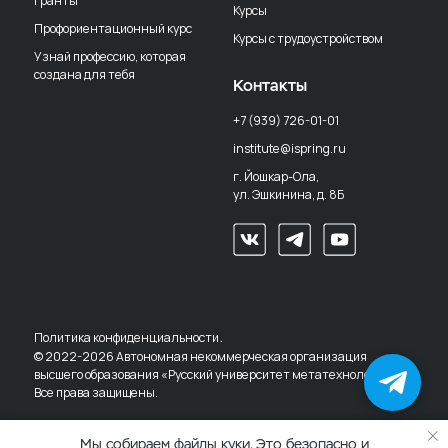
Гранты
Курсы
Профориентационный курс
Курсы с трудоустройством
Узнай профессию, которая
создана для тебя
Контакты
+7 (939) 726-01-01
institute@ispring.ru
г. Йошкар-Ола,
ул. Эшкинина, д. 8Б
.
Политика конфиденциальности
© 2022-2026 Автономная некоммерческая организация
высшего образования «Русский университет метатехнологий».
Всё о вузе
в чат-боте
Все права защищены.
Мы собираем файлы куки. Это безопасно и