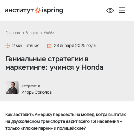
П
е
р
е
Главная
Бездна
Учёба
й
т
2 мин. чтения
28 января 2025 года
и
Гениальные стратегии в
к
маркетинге: учимся у Honda
с
о
д
Автор статьи
е
Игорь Соколов
р
ж
Как заставить Америку пересесть на мопед, когда в штатах
и
на двухколёсном транспорте ездит всего 1% населения –
м
только «плохие парни» и полицейские?
о