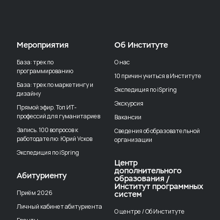
Мероприятия
Об Институте
База: трек по
О нас
программированию
10 причин учиться в Институте
База: трек по маркетингу и
Экспедиция по iSpring
дизайну
Экскурсия
Прямой эфир. Топ ИТ-
профессий для гуманитариев
Вакансии
Запись. 100 вопросов к
Сведения об образовательной
работодателю: Юрий Усков
организации
Экспедиция по iSpring
Центр
дополнительного
Абитуриенту
образования /
Институт программных
Приём 2026
систем
Личный кабинет абитуриента
О центре / Об Институте