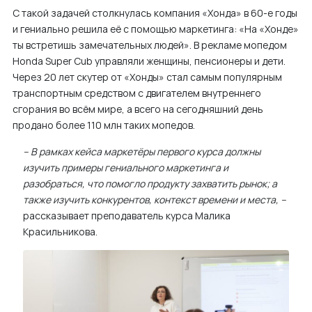
С такой задачей столкнулась компания «Хонда» в 60-е годы
м
и гениально решила её с помощью маркетинга: «На «Хонде»
у
ты встретишь замечательных людей». В рекламе мопедом
Honda Super Cub управляли женщины, пенсионеры и дети.
Через 20 лет скутер от «Хонды» стал самым популярным
транспортным средством с двигателем внутреннего
сгорания во всём мире, а всего на сегодняшний день
продано более 110 млн таких мопедов.
– В рамках кейса маркетёры первого курса должны
изучить примеры гениального маркетинга и
разобраться, что помогло продукту захватить рынок; а
также изучить конкурентов, контекст времени и места, –
рассказывает преподаватель курса Малика
Красильникова.