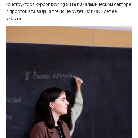
конструктора курсов iSpring Suite в академическом секторе.
м
И простой эта задача точно не будет. Вот как идёт её
у
работа.