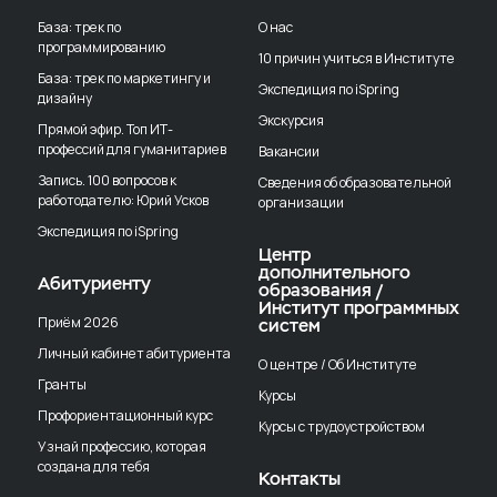
База: трек по
О нас
программированию
10 причин учиться в Институте
База: трек по маркетингу и
Экспедиция по iSpring
дизайну
Экскурсия
Прямой эфир. Топ ИТ-
профессий для гуманитариев
Вакансии
Запись. 100 вопросов к
Сведения об образовательной
работодателю: Юрий Усков
организации
Экспедиция по iSpring
Центр
дополнительного
Абитуриенту
образования /
Институт программных
Приём 2026
систем
Личный кабинет абитуриента
О центре / Об Институте
Гранты
Курсы
Профориентационный курс
Курсы с трудоустройством
Узнай профессию, которая
создана для тебя
Контакты