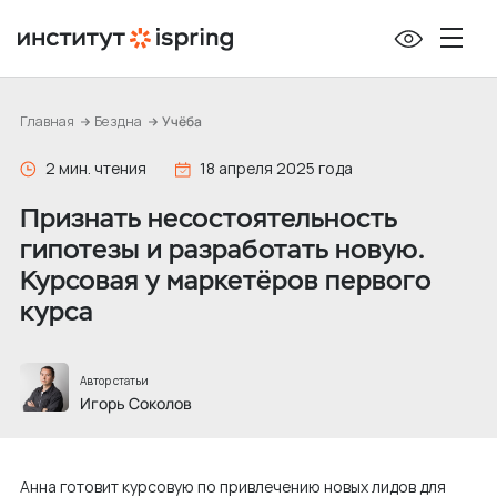
П
е
р
е
Главная
Бездна
Учёба
й
т
2 мин. чтения
18 апреля 2025 года
и
Признать несостоятельность
к
гипотезы и разработать новую.
с
Курсовая у маркетёров первого
о
курса
д
е
р
Автор статьи
ж
Игорь Соколов
и
м
Анна готовит курсовую по привлечению новых лидов для
о