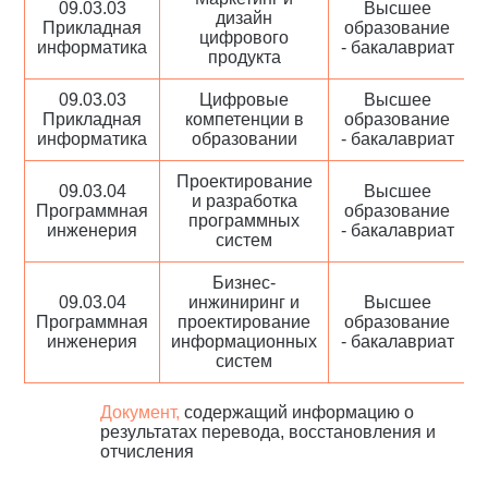
09.03.03
Высшее
дизайн
Прикладная
образование
цифрового
информатика
- бакалавриат
продукта
09.03.03
Цифровые
Высшее
Прикладная
компетенции в
образование
информатика
образовании
- бакалавриат
Проектирование
09.03.04
Высшее
и разработка
Программная
образование
программных
инженерия
- бакалавриат
систем
Бизнес-
09.03.04
инжиниринг и
Высшее
Программная
проектирование
образование
инженерия
информационных
- бакалавриат
систем
Документ,
содержащий информацию о
результатах перевода, восстановления и
отчисления