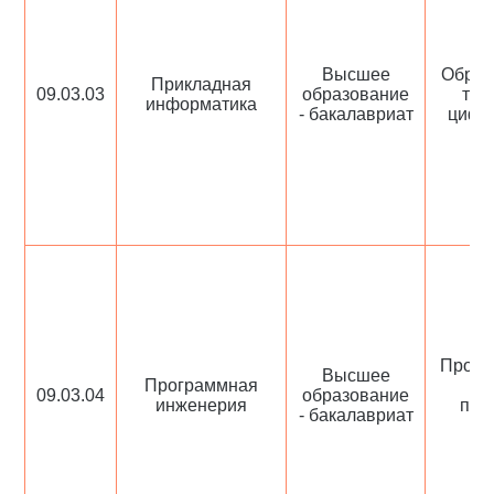
Высшее
Образ
Прикладная
09.03.03
образование
тех
информатика
- бакалавриат
цифр
Проек
Высшее
Программная
ра
09.03.04
образование
инженерия
про
- бакалавриат