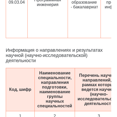
09.03.04
образование
прое
инженерия
- бакалавриат
инфо
Информация о направлениях и результатах
научной (научно-исследовательской)
деятельности
Наименование
Перечень научны
специальности,
направлений, в
направления
рамках которых
подготовки,
Код, шифр
ведется научная
наименование
(научно-
группы
исследовательска
научных
деятельность
специальностей
1
2
3