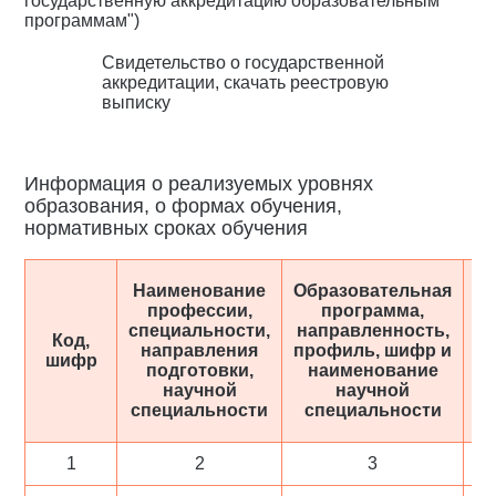
государственную аккредитацию образовательным
программам")
Свидетельство
о государственной
аккредитации,
скачать реестровую
выписку
Информация о реализуемых уровнях
образования, о формах обучения,
нормативных сроках обучения
Наименование
Образовательная
профессии,
программа,
специальности,
направленность,
Код,
направления
профиль, шифр и
шифр
о
подготовки,
наименование
научной
научной
специальности
специальности
1
2
3