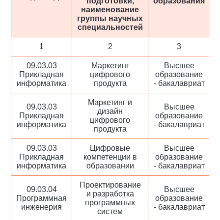
подготовки,
образования
о
наименование
группы научных
специальностей
1
2
3
09.03.03
Маркетинг
Высшее
Прикладная
цифрового
образование
информатика
продукта
- бакалавриат
Маркетинг и
09.03.03
Высшее
дизайн
Прикладная
образование
цифрового
информатика
- бакалавриат
продукта
09.03.03
Цифровые
Высшее
Прикладная
компетенции в
образование
информатика
образовании
- бакалавриат
Проектирование
09.03.04
Высшее
и разработка
Программная
образование
программных
инженерия
- бакалавриат
систем