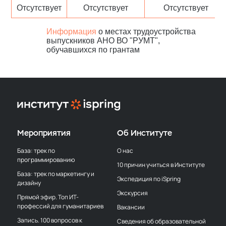
Отсутствует
Отсутствует
Отсутствует
Информация
о местах трудоустройства
выпускников АНО ВО "РУМТ",
обучавшихся по грантам
Мероприятия
Об Институте
База: трек по
О нас
программированию
10 причин учиться в Институте
База: трек по маркетингу и
Экспедиция по iSpring
дизайну
Экскурсия
Прямой эфир. Топ ИТ-
профессий для гуманитариев
Вакансии
Запись. 100 вопросов к
Сведения об образовательной