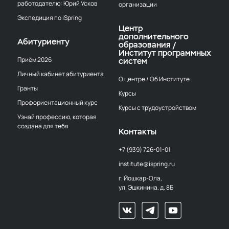
работодателю: Юрий Усков
организации
Экспедиция по iSpring
Центр
дополнительного
Абитуриенту
образования /
Институт программных
Приём 2026
систем
Личный кабинет абитуриента
О центре / Об Институте
Гранты
Курсы
Профориентационный курс
Курсы с трудоустройством
Узнай профессию, которая
создана для тебя
Контакты
+7 (939) 726-01-01
institute@ispring.ru
г. Йошкар-Ола,
ул. Эшкинина, д. 8Б