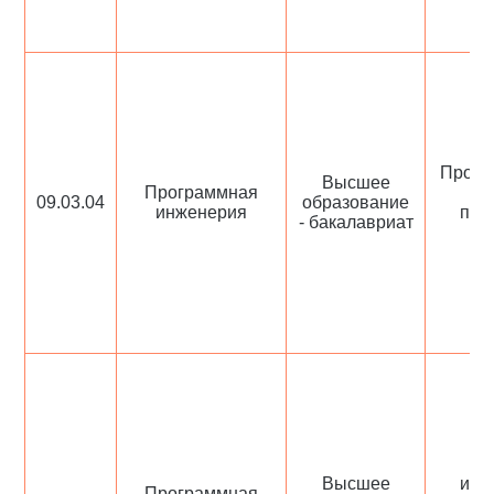
Проек
Высшее
Программная
ра
09.03.04
образование
инженерия
про
- бакалавриат
Б
Высшее
инж
Программная