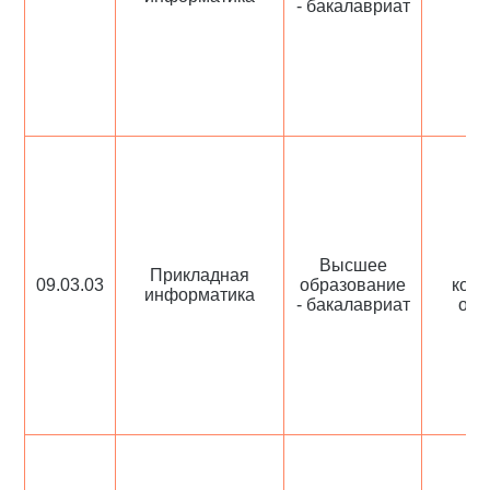
- бакалавриат
п
Высшее
Ци
Прикладная
09.03.03
образование
комп
информатика
- бакалавриат
обр