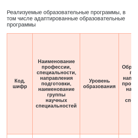
Реализуемые образовательные программы, в
том числе адаптированные образовательные
программы
Наименование
профессии,
Образ
специальности,
пр
направления
напра
Код,
Уровень
подготовки,
профи
шифр
образования
наименование
наи
группы
н
научных
спец
специальностей